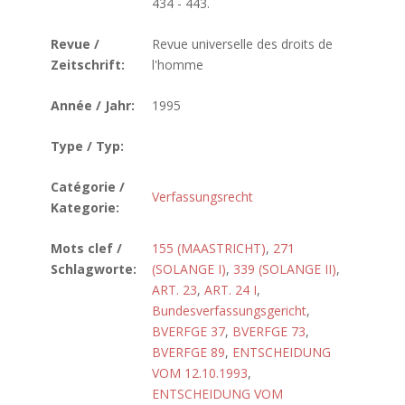
434 - 443.
Revue /
Revue universelle des droits de
Zeitschrift:
l'homme
Année / Jahr:
1995
Type / Typ:
Catégorie /
Verfassungsrecht
Kategorie:
Mots clef /
155 (MAASTRICHT)
,
271
Schlagworte:
(SOLANGE I)
,
339 (SOLANGE II)
,
ART. 23
,
ART. 24 I
,
Bundesverfassungsgericht
,
BVERFGE 37
,
BVERFGE 73
,
BVERFGE 89
,
ENTSCHEIDUNG
VOM 12.10.1993
,
ENTSCHEIDUNG VOM