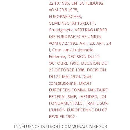
22.10.1986
,
ENTSCHEIDUNG
VOM 29.5.1975
,
EUROPAEISCHES
,
GEMEINSCHAFTSRECHT
,
Grundgesetz
,
VERTRAG UEBER
DIE EUROPAEISCHE UNION
VOM 07.2.1992
,
ART. 23
,
ART. 24
I
,
Cour constitutionnelle
Fédérale
,
DECISION DU 12
OCTOBRE 1993
,
DECISION DU
22 OCTOBRE 1986
,
DECISION
DU 29 MAI 1974
,
Droit
constitutionnel
,
DROIT
EUROPEEN COMMUNAUTAIRE
,
FEDERALISME
,
LAENDER
,
LOI
FONDAMENTALE
,
TRAITE SUR
L'UNION EUROPEENNE DU 07
FEVRIER 1992
L'INFLUENCE DU DROIT COMMUNAUTAIRE SUR