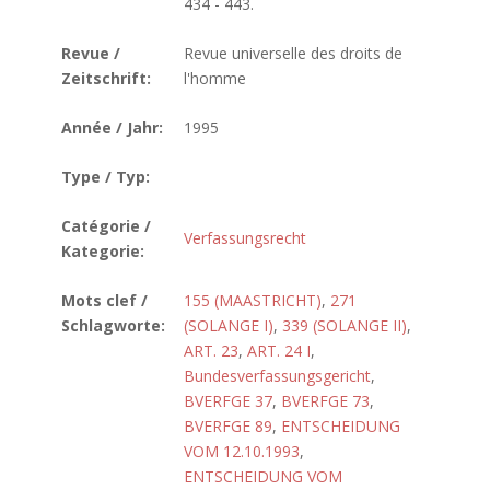
434 - 443.
Revue /
Revue universelle des droits de
Zeitschrift:
l'homme
Année / Jahr:
1995
Type / Typ:
Catégorie /
Verfassungsrecht
Kategorie:
Mots clef /
155 (MAASTRICHT)
,
271
Schlagworte:
(SOLANGE I)
,
339 (SOLANGE II)
,
ART. 23
,
ART. 24 I
,
Bundesverfassungsgericht
,
BVERFGE 37
,
BVERFGE 73
,
BVERFGE 89
,
ENTSCHEIDUNG
VOM 12.10.1993
,
ENTSCHEIDUNG VOM