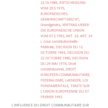
22.10.1986
,
ENTSCHEIDUNG
VOM 29.5.1975
,
EUROPAEISCHES
,
GEMEINSCHAFTSRECHT
,
Grundgesetz
,
VERTRAG UEBER
DIE EUROPAEISCHE UNION
VOM 07.2.1992
,
ART. 23
,
ART. 24
I
,
Cour constitutionnelle
Fédérale
,
DECISION DU 12
OCTOBRE 1993
,
DECISION DU
22 OCTOBRE 1986
,
DECISION
DU 29 MAI 1974
,
Droit
constitutionnel
,
DROIT
EUROPEEN COMMUNAUTAIRE
,
FEDERALISME
,
LAENDER
,
LOI
FONDAMENTALE
,
TRAITE SUR
L'UNION EUROPEENNE DU 07
FEVRIER 1992
L'INFLUENCE DU DROIT COMMUNAUTAIRE SUR