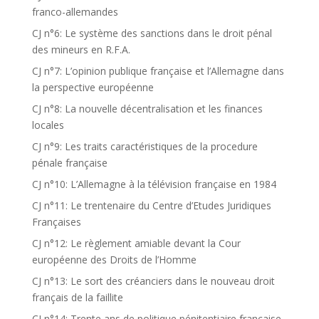
franco-allemandes
CJ n°6: Le système des sanctions dans le droit pénal
des mineurs en R.F.A.
CJ n°7: L’opinion publique française et l’Allemagne dans
la perspective européenne
CJ n°8: La nouvelle décentralisation et les finances
locales
CJ n°9: Les traits caractéristiques de la procedure
pénale française
CJ n°10: L’Allemagne à la télévision française en 1984
CJ n°11: Le trentenaire du Centre d’Etudes Juridiques
Françaises
CJ n°12: Le règlement amiable devant la Cour
européenne des Droits de l’Homme
CJ n°13: Le sort des créanciers dans le nouveau droit
français de la faillite
CJ n°14: Trente ans de politique pénitentiaire française