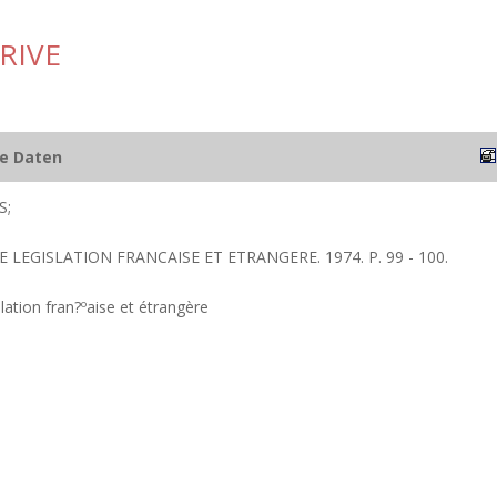
RIVE
he Daten
S;
E LEGISLATION FRANCAISE ET ETRANGERE. 1974. P. 99 - 100.
lation fran?ºaise et étrangère