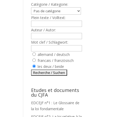
Catègorie / Kategorie:
Plein texte / Volltext:
Auteur / Autor:
Mot clef / Schlagwort:
allemand / deutsch
francais / französisch
les deux / beide
Etudes et documents
du CJFA
EDCEJF n°1 : Le Glossaire de
la loi fondamentale
EDCEJF n°2: La loi relative à la