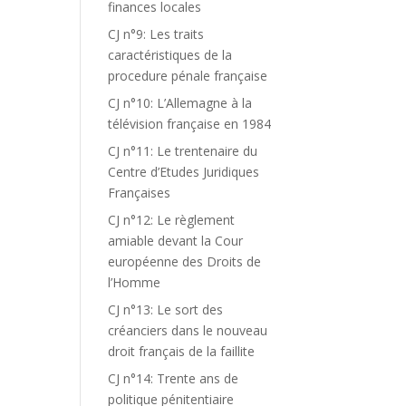
finances locales
CJ n°9: Les traits
caractéristiques de la
procedure pénale française
CJ n°10: L’Allemagne à la
télévision française en 1984
CJ n°11: Le trentenaire du
Centre d’Etudes Juridiques
Françaises
CJ n°12: Le règlement
amiable devant la Cour
européenne des Droits de
l’Homme
CJ n°13: Le sort des
créanciers dans le nouveau
droit français de la faillite
CJ n°14: Trente ans de
politique pénitentiaire