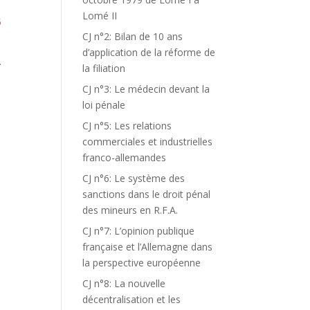
Lomé II
5
CJ n°2: Bilan de 10 ans
d’application de la réforme de
.
la filiation
CJ n°3: Le médecin devant la
loi pénale
CJ n°5: Les relations
commerciales et industrielles
franco-allemandes
CJ n°6: Le système des
sanctions dans le droit pénal
des mineurs en R.F.A.
CJ n°7: L’opinion publique
française et l’Allemagne dans
la perspective européenne
CJ n°8: La nouvelle
décentralisation et les