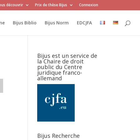
us découvrir
Prix de thèse Bijus
Connexion
me
Bijus Biblio
Bijus Norm
EDCJFA
Bijus est un service de
la Chaire de droit
public du Centre
juridique franco-
allemand
Bijus Recherche