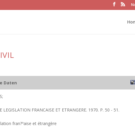
No
Ho
IVIL
he Daten
S;
E LEGISLATION FRANCAISE ET ETRANGERE. 1970. P. 50 - 51.
lation fran?ºaise et étrangère