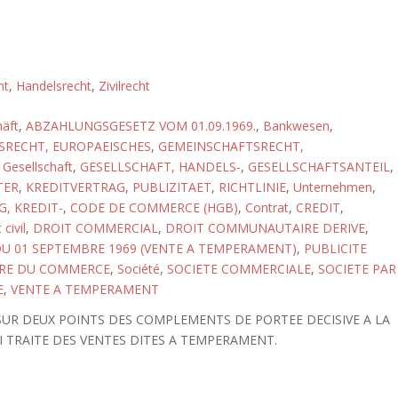
ht
,
Handelsrecht
,
Zivilrecht
äft
,
ABZAHLUNGSGESETZ VOM 01.09.1969.
,
Bankwesen
,
SRECHT, EUROPAEISCHES
,
GEMEINSCHAFTSRECHT,
,
Gesellschaft
,
GESELLSCHAFT, HANDELS-
,
GESELLSCHAFTSANTEIL
,
TER
,
KREDITVERTRAG
,
PUBLIZITAET
,
RICHTLINIE
,
Unternehmen
,
G, KREDIT-
,
CODE DE COMMERCE (HGB)
,
Contrat
,
CREDIT
,
 civil
,
DROIT COMMERCIAL
,
DROIT COMMUNAUTAIRE DERIVE
,
DU 01 SEPTEMBRE 1969 (VENTE A TEMPERAMENT)
,
PUBLICITE
TRE DU COMMERCE
,
Société
,
SOCIETE COMMERCIALE
,
SOCIETE PAR
E
,
VENTE A TEMPERAMENT
 SUR DEUX POINTS DES COMPLEMENTS DE PORTEE DECISIVE A LA
 TRAITE DES VENTES DITES A TEMPERAMENT.