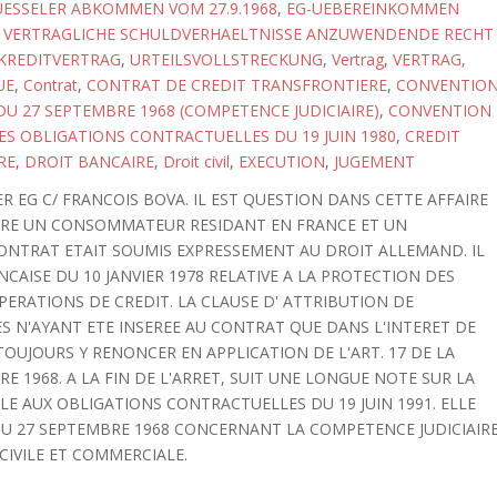
ESSELER ABKOMMEN VOM 27.9.1968
,
EG-UEBEREINKOMMEN
F VERTRAGLICHE SCHULDVERHAELTNISSE ANZUWENDENDE RECHT
KREDITVERTRAG
,
URTEILSVOLLSTRECKUNG
,
Vertrag
,
VERTRAG,
UE
,
Contrat
,
CONTRAT DE CREDIT TRANSFRONTIERE
,
CONVENTIO
DU 27 SEPTEMBRE 1968 (COMPETENCE JUDICIAIRE)
,
CONVENTION
ES OBLIGATIONS CONTRACTUELLES DU 19 JUIN 1980
,
CREDIT
RE
,
DROIT BANCAIRE
,
Droit civil
,
EXECUTION
,
JUGEMENT
LER EG C/ FRANCOIS BOVA. IL EST QUESTION DANS CETTE AFFAIRE
RE UN CONSOMMATEUR RESIDANT EN FRANCE ET UN
ONTRAT ETAIT SOUMIS EXPRESSEMENT AU DROIT ALLEMAND. IL
NCAISE DU 10 JANVIER 1978 RELATIVE A LA PROTECTION DES
RATIONS DE CREDIT. LA CLAUSE D' ATTRIBUTION DE
 N'AYANT ETE INSEREE AU CONTRAT QUE DANS L'INTERET DE
TOUJOURS Y RENONCER EN APPLICATION DE L'ART. 17 DE LA
 1968. A LA FIN DE L'ARRET, SUIT UNE LONGUE NOTE SUR LA
E AUX OBLIGATIONS CONTRACTUELLES DU 19 JUIN 1991. ELLE
U 27 SEPTEMBRE 1968 CONCERNANT LA COMPETENCE JUDICIAIR
CIVILE ET COMMERCIALE.