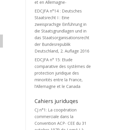
et en Allemagne-
EDCJFA n°14 : Deutsches
Staatsrecht I : Eine
zweisprachige Einführung in
die Staatsgrundlagen und in
das Staatsorganisationsrecht
der Bundesrepublik
Deutschland, 2. Auflage 2016
EDCJFA n° 15: Etude
comparative des systèmes de
protection juridique des
minorités entre la France,
l’Allemagne et le Canada
Cahiers juriduqes
CJ n°1: La coopération
commerciale dans la
Convention ACP- CEE du 31
octobre 1979 de Lomé I à