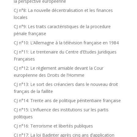
la perspective européenne
CJ n°8: La nouvelle décentralisation et les finances
locales
CJ n°9: Les traits caractéristiques de la procedure
pénale française
CJ n°10: L’Allemagne à la télévision française en 1984
CJ n°11: Le trentenaire du Centre d’Etudes Juridiques
Françaises
CJ n°12: Le règlement amiable devant la Cour
européenne des Droits de l’Homme
CJ n°13: Le sort des créanciers dans le nouveau droit
français de la faillite
CJ n°14: Trente ans de politique pénitentiaire française
CJ n°15: L’influence des institutions sur les partis
politiques
CJ n°16: Terrorisme et libertés publiques
CJ n°17: La loi Badinter après cinq ans d’application