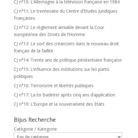
CJ n°10: L’Allemagne à la télévision française en 1984
CJ n°11: Le trentenaire du Centre d’Etudes Juridiques
Françaises
CJ n°12: Le règlement amiable devant la Cour
européenne des Droits de l’Homme
CJ n°13: Le sort des créanciers dans le nouveau droit
français de la faillite
CJ n°14: Trente ans de politique pénitentiaire française
CJ n°15: L’influence des institutions sur les partis
politiques
CJ n°16: Terrorisme et libertés publiques
CJ n°17: La loi Badinter après cinq ans d’application
CJ n°19: L’Europe et la souveraineté des Etats
Bijus Recherche
Catègorie / Kategorie: