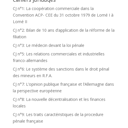
CJ n°1: La coopération commerciale dans la
Convention ACP- CEE du 31 octobre 1979 de Lomé I à
Lomé II
CJ n°2: Bilan de 10 ans d’application de la réforme de la
filiation
CJ n°3: Le médecin devant la loi pénale
CJ n°5: Les relations commerciales et industrielles
franco-allemandes
CJ n°6: Le système des sanctions dans le droit pénal
des mineurs en R.F.A.
CJ n°7: L’opinion publique française et l’Allemagne dans
la perspective européenne
CJ n°8: La nouvelle décentralisation et les finances
locales
CJ n°9: Les traits caractéristiques de la procedure
pénale française