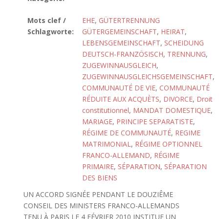
Mots clef /
EHE
,
GÜTERTRENNUNG
Schlagworte:
GÜTERGEMEINSCHAFT
,
HEIRAT
,
LEBENSGEMEINSCHAFT
,
SCHEIDUNG
DEUTSCH-FRANZÖSISCH
,
TRENNUNG
,
ZUGEWINNAUSGLEICH
,
ZUGEWINNAUSGLEICHSGEMEINSCHAFT
,
COMMUNAUTÉ DE VIE
,
COMMUNAUTÉ
RÉDUITE AUX ACQUÈTS
,
DIVORCE
,
Droit
constitutionnel
,
MANDAT DOMESTIQUE
,
MARIAGE
,
PRINCIPE SEPARATISTE
,
RÉGIME DE COMMUNAUTÉ
,
REGIME
MATRIMONIAL
,
RÉGIME OPTIONNEL
FRANCO-ALLEMAND
,
RÉGIME
PRIMAIRE
,
SÉPARATION
,
SÉPARATION
DES BIENS
UN ACCORD SIGNÉE PENDANT LE DOUZIÊME
CONSEIL DES MINISTERS FRANCO-ALLEMANDS
TENU À PARIS LE 4 FÉVRIER 2010 INSTITUE UN