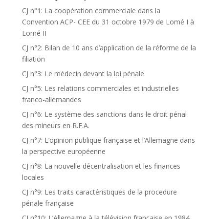
CJ n°1: La coopération commerciale dans la
Convention ACP- CEE du 31 octobre 1979 de Lomé I à
Lomé II
CJ n°2: Bilan de 10 ans d’application de la réforme de la
filiation
CJ n°3: Le médecin devant la loi pénale
CJ n°5: Les relations commerciales et industrielles
franco-allemandes
CJ n°6: Le système des sanctions dans le droit pénal
des mineurs en R.F.A.
CJ n°7: L’opinion publique française et l’Allemagne dans
la perspective européenne
CJ n°8: La nouvelle décentralisation et les finances
locales
CJ n°9: Les traits caractéristiques de la procedure
pénale française
CJ n°10: L’Allemagne à la télévision française en 1984