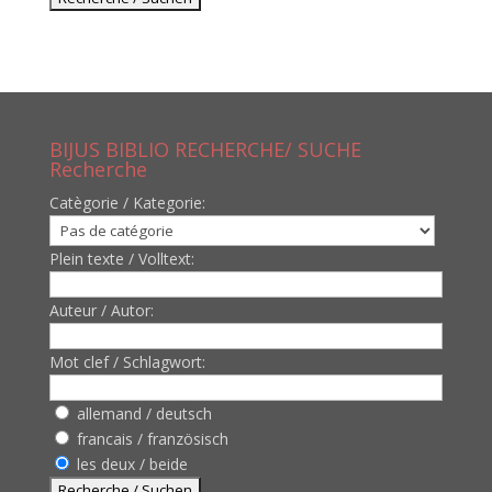
BIJUS BIBLIO RECHERCHE/ SUCHE
Recherche
Catègorie / Kategorie:
Plein texte / Volltext:
Auteur / Autor:
Mot clef / Schlagwort:
allemand / deutsch
francais / französisch
les deux / beide