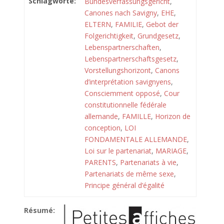
Schlagworte:
Bundesverfassungsgericht
,
Canones nach Savigny
,
EHE
,
ELTERN
,
FAMILIE
,
Gebot der
Folgerichtigkeit
,
Grundgesetz
,
Lebenspartnerschaften
,
Lebenspartnerschaftsgesetz
,
Vorstellungshorizont
,
Canons
d’interprétation savignyens
,
Consciemment opposé
,
Cour
constitutionnelle fédérale
allemande
,
FAMILLE
,
Horizon de
conception
,
LOI
FONDAMENTALE ALLEMANDE
,
Loi sur le partenariat
,
MARIAGE
,
PARENTS
,
Partenariats à vie
,
Partenariats de même sexe
,
Principe général d’égalité
Résumé: