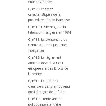
finances locales
CJ n°9: Les traits
caractéristiques de la
procedure pénale française
CJ n°10: L’Allemagne à la
télévision française en 1984
CJ n°11: Le trentenaire du
Centre d’Etudes Juridiques
Françaises
CJ n°12: Le règlement
amiable devant la Cour
européenne des Droits de
l’Homme
CJ n°13: Le sort des
créanciers dans le nouveau
droit français de la faillite
CJ n°14: Trente ans de
politique pénitentiaire