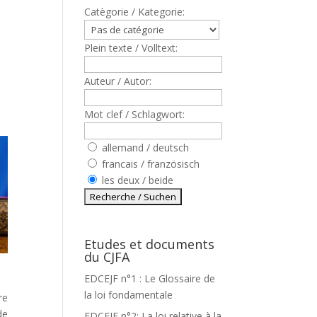
Catègorie / Kategorie:
Plein texte / Volltext:
Auteur / Autor:
Mot clef / Schlagwort:
allemand / deutsch
francais / französisch
les deux / beide
Etudes et documents
du CJFA
EDCEJF n°1 : Le Glossaire de
la loi fondamentale
re
de
EDCEJF n°2: La loi relative à la