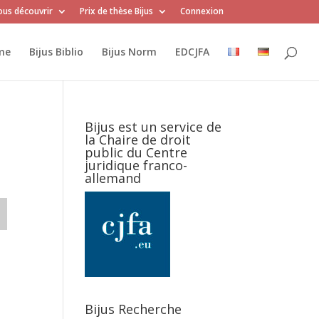
us découvrir
Prix de thèse Bijus
Connexion
me
Bijus Biblio
Bijus Norm
EDCJFA
Bijus est un service de
la Chaire de droit
public du Centre
juridique franco-
allemand
Bijus Recherche