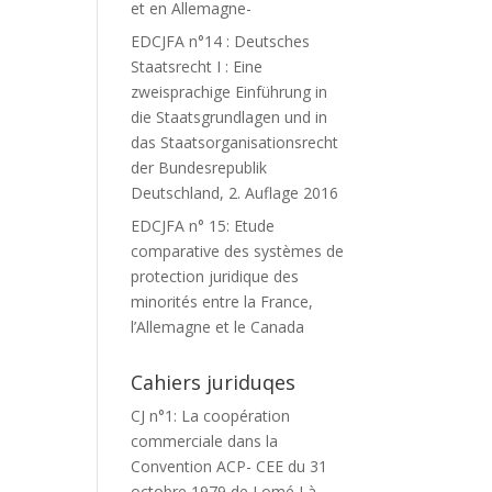
et en Allemagne-
EDCJFA n°14 : Deutsches
Staatsrecht I : Eine
zweisprachige Einführung in
die Staatsgrundlagen und in
das Staatsorganisationsrecht
der Bundesrepublik
Deutschland, 2. Auflage 2016
EDCJFA n° 15: Etude
comparative des systèmes de
protection juridique des
minorités entre la France,
l’Allemagne et le Canada
Cahiers juriduqes
CJ n°1: La coopération
commerciale dans la
Convention ACP- CEE du 31
octobre 1979 de Lomé I à