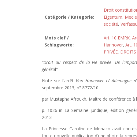
Droit constitutio
Catégorie / Kategorie:
Eigentum
,
Medie
société
,
Verfass
Mots clef /
Art. 10 EMRK
,
Ar
Schlagworte:
Hannover
,
Art. 
PRIVÉE
,
DROITS
"Droit au respect de la vie privée- De l'impor
généra
l"
Note sur l'arrêt
Von Hannover c/ Allemagne n
septembre 2013, n° 8772/10
par Mustapha Afroukh, Maître de conférence à l'
p. 1026 in La Semaine juridique, édition gén
2013
La Princesse Caroline de Monaco avait contest
toute nouvelle publication d'une photo la représ