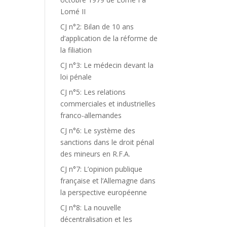
Lomé II
CJ n°2: Bilan de 10 ans
d’application de la réforme de
la filiation
CJ n°3: Le médecin devant la
loi pénale
CJ n°5: Les relations
commerciales et industrielles
franco-allemandes
CJ n°6: Le système des
sanctions dans le droit pénal
des mineurs en R.F.A.
CJ n°7: L’opinion publique
française et l’Allemagne dans
la perspective européenne
CJ n°8: La nouvelle
décentralisation et les