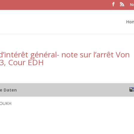
No
Ho
’intérêt général- note sur l’arrêt Von
°3, Cour EDH
he Daten
ROUKH