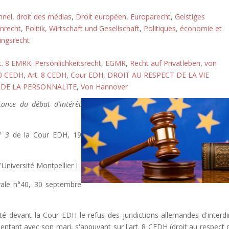
nnel
,
droit des médias
,
Droit européen
,
Europarecht
,
Geistiges
nrecht
,
Politik, Wirtschaft und Gesellschaft
,
Politiques, économie et
ungsrecht
t. 8 EMRK. Persönlichkeitsrecht
,
EGMR
,
Recht auf Privatleben
,
von
10 CEDH
,
Art. 8 CEDH
,
Cour EDH
,
DROIT AU RESPECT DE LA VIE
 DE LA PERSONNALITE
,
Von Hannover
tance du débat d'intérêt
° 3
de la Cour EDH, 19
Université Montpellier I
érale n°40, 30 septembre
é devant la Cour EDH le refus des juridictions allemandes d'interdi
entant avec son mari, s'appuyant sur l'art. 8 CEDH (droit au respect 