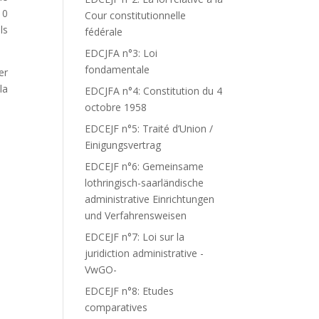
10
Cour constitutionnelle
ls
fédérale
EDCJFA n°3: Loi
fondamentale
er
la
EDCJFA n°4: Constitution du 4
octobre 1958
EDCEJF n°5: Traité d’Union /
Einigungsvertrag
EDCEJF n°6: Gemeinsame
lothringisch-saarländische
administrative Einrichtungen
und Verfahrensweisen
EDCEJF n°7: Loi sur la
juridiction administrative -
VwGO-
EDCEJF n°8: Etudes
comparatives