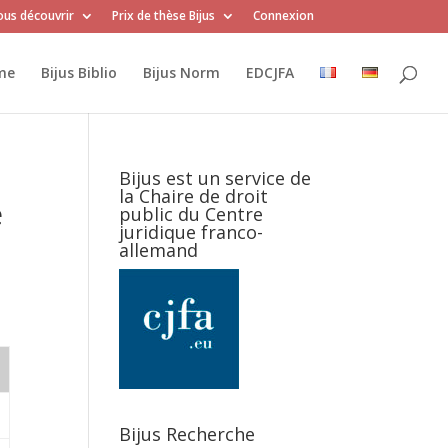
us découvrir
Prix de thèse Bijus
Connexion
me
Bijus Biblio
Bijus Norm
EDCJFA
Bijus est un service de
la Chaire de droit
e
public du Centre
juridique franco-
allemand
Bijus Recherche