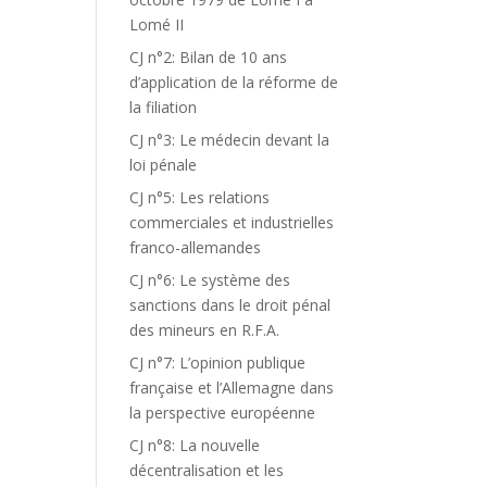
Lomé II
CJ n°2: Bilan de 10 ans
d’application de la réforme de
la filiation
CJ n°3: Le médecin devant la
loi pénale
CJ n°5: Les relations
commerciales et industrielles
franco-allemandes
CJ n°6: Le système des
sanctions dans le droit pénal
des mineurs en R.F.A.
CJ n°7: L’opinion publique
française et l’Allemagne dans
la perspective européenne
CJ n°8: La nouvelle
décentralisation et les