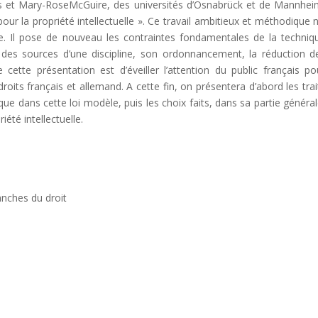
ns et Mary-RoseMcGuire, des universités d’Osnabrück et de Mannhei
our la propriété intellectuelle ». Ce travail ambitieux et méthodique n
te. Il pose de nouveau les contraintes fondamentales de la techniq
 des sources d’une discipline, son ordonnancement, la réduction d
 cette présentation est d’éveiller l’attention du public français po
roits français et allemand. A cette fin, on présentera d’abord les trai
que dans cette loi modèle, puis les choix faits, dans sa partie général
été intellectuelle.
ranches du droit