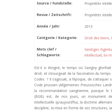
Source / Fundstelle:
Propriétés Intell
Revue / Zeitschrift:
Propriétés Intelle
Année / Jahr:
2013
Catégorie / Kategorie:
Droit des biens
,
Mots clef /
Geistiges Eigent
Schlagworte:
intellectuel
,
loi 
Est-il si éloigné, le temps où Savigny glorifia
droit, et s’insurgeait de la fascination du temps
Codes ? Il s’agissait, à l’époque, de s’attaquer
Code prussien (Allgemeines Preussisches Landrec
la recommandation savignienne, puisque le C
(BGB) est, de nos jours, un monument de la 
intellectuelle qu’aujourd’hui, la doctrine alle
discipline, la mise en forme de ses structures, 