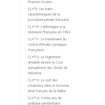
finances locales
CJ n°9: Les traits
caractéristiques de la
procedure pénale française
CJ n°10: L’Allemagne à la
télévision française en 1984
CJ n°11: Le trentenaire du
Centre d’Etudes Juridiques
Françaises
CJ n°12: Le règlement
amiable devant la Cour
européenne des Droits de
l’Homme
CJ n°13: Le sort des
créanciers dans le nouveau
droit français de la faillite
CJ n°14: Trente ans de
politique pénitentiaire