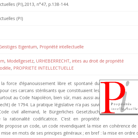
ectuelles (PI),2013, n°47, p.138-144.
ctuelles (PI)
Geistiges Eigentum
,
Propriété intellectuelle
um
,
Modellgesetz
,
URHEBERRECHT
,
intes au droit de propriété
modèle
,
PROPRIETE INTELLECTUELLE
it la force d’épanouissement libre et spontané du
 pour ces carcans stérilisants que constituaient les
 surtout au Code Napoléon, bien sûr, mais aussi au
ht) de 1794. La pratique législative n’a pas suivi
ode civil allemand, le Bürgerliches Gesetzbuch
rationalité codificatrice. C’est en propriété
mande propose un code, un code revendiquant la mise en cohérence de 
la mise en mots de ses principes généraux ; en bref : la mise en ordre 