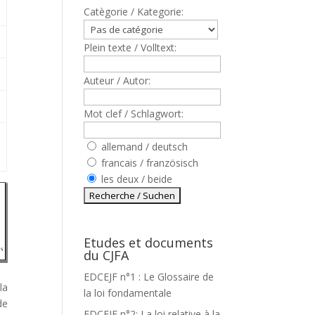
Catègorie / Kategorie:
Plein texte / Volltext:
Auteur / Autor:
Mot clef / Schlagwort:
allemand / deutsch
francais / französisch
les deux / beide
Etudes et documents
du CJFA
EDCEJF n°1 : Le Glossaire de
la
la loi fondamentale
de
EDCEJF n°2: La loi relative à la