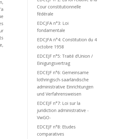
m,
Cour constitutionnelle
’a
fédérale
ue
EDCJFA n°3: Loi
es
fondamentale
ur
ts
EDCJFA n°4: Constitution du 4
e,
octobre 1958
EDCEJF n°5: Traité d’Union /
Einigungsvertrag
EDCEJF n°6: Gemeinsame
lothringisch-saarländische
administrative Einrichtungen
und Verfahrensweisen
EDCEJF n°7: Loi sur la
juridiction administrative -
VwGO-
EDCEJF n°8: Etudes
comparatives