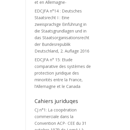
et en Allemagne-
EDCJFA n°14 : Deutsches
Staatsrecht I : Eine
zweisprachige Einführung in
die Staatsgrundlagen und in
das Staatsorganisationsrecht
der Bundesrepublik
Deutschland, 2. Auflage 2016
EDCJFA n° 15: Etude
comparative des systèmes de
protection juridique des
minorités entre la France,
l’Allemagne et le Canada
Cahiers juriduqes
CJ n°1: La coopération
commerciale dans la
Convention ACP- CEE du 31
octobre 1979 de Lomé I à