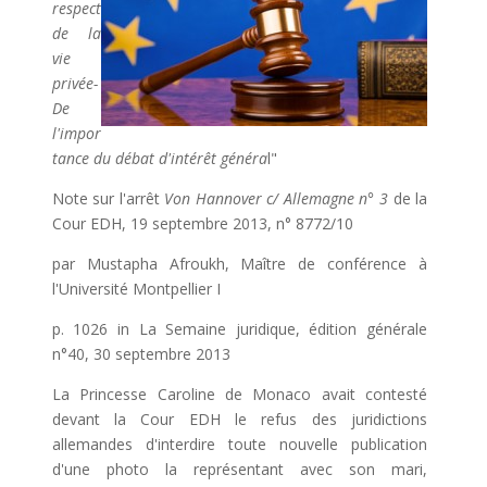
respect
de la
vie
privée-
De
l'impor
tance du débat d'intérêt généra
l"
Note sur l'arrêt
Von Hannover c/ Allemagne n° 3
de la
Cour EDH, 19 septembre 2013, n° 8772/10
par Mustapha Afroukh, Maître de conférence à
l'Université Montpellier I
p. 1026 in La Semaine juridique, édition générale
n°40, 30 septembre 2013
La Princesse Caroline de Monaco avait contesté
devant la Cour EDH le refus des juridictions
allemandes d'interdire toute nouvelle publication
d'une photo la représentant avec son mari,