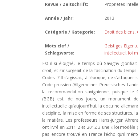
Revue / Zeitschrift:
Propriétés Intelle
Année / Jahr:
2013
Catégorie / Kategorie:
Droit des biens
,
Mots clef /
Geistiges Eigen
Schlagworte:
intellectuel
,
loi 
Est-il si éloigné, le temps où Savigny glorifia
droit, et s’insurgeait de la fascination du temps
Codes ? Il s’agissait, à l’époque, de s’attaquer
Code prussien (Allgemeines Preussisches Landrec
la recommandation savignienne, puisque le C
(BGB) est, de nos jours, un monument de la 
intellectuelle qu’aujourd’hui, la doctrine alle
discipline, la mise en forme de ses structures, 
la matière. Les professeurs Hans-Jürgen Ahre
ont livré en 2011 2 et 2012 3 une « loi modèle p
pas encore trouvé en France l’écho qu’il méri