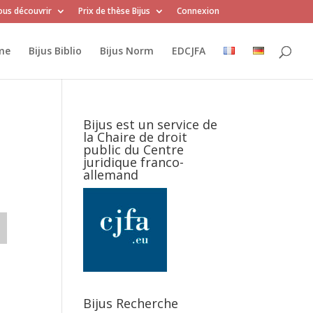
us découvrir
Prix de thèse Bijus
Connexion
me
Bijus Biblio
Bijus Norm
EDCJFA
Bijus est un service de
la Chaire de droit
public du Centre
juridique franco-
allemand
Bijus Recherche