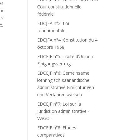
es
Cour constitutionnelle
ur
fédérale
ts
EDCJFA n°3: Loi
e,
fondamentale
EDCJFA n°4: Constitution du 4
octobre 1958
EDCEJF n°5: Traité d’Union /
Einigungsvertrag
EDCEJF n°6: Gemeinsame
lothringisch-saarländische
administrative Einrichtungen
und Verfahrensweisen
EDCEJF n°7: Loi sur la
juridiction administrative -
VwGO-
EDCEJF n°8: Etudes
comparatives