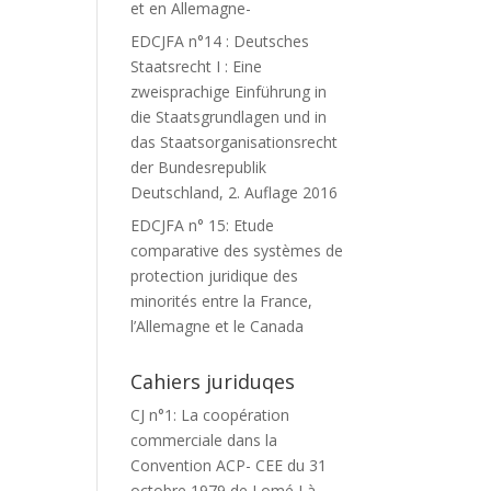
et en Allemagne-
EDCJFA n°14 : Deutsches
Staatsrecht I : Eine
zweisprachige Einführung in
die Staatsgrundlagen und in
das Staatsorganisationsrecht
der Bundesrepublik
Deutschland, 2. Auflage 2016
EDCJFA n° 15: Etude
comparative des systèmes de
protection juridique des
minorités entre la France,
l’Allemagne et le Canada
Cahiers juriduqes
CJ n°1: La coopération
commerciale dans la
Convention ACP- CEE du 31
octobre 1979 de Lomé I à