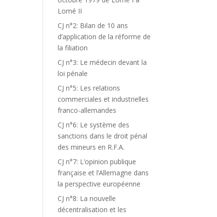
Lomé II
CJ n°2: Bilan de 10 ans
d’application de la réforme de
la filiation
CJ n°3: Le médecin devant la
loi pénale
CJ n°5: Les relations
commerciales et industrielles
franco-allemandes
CJ n°6: Le système des
sanctions dans le droit pénal
des mineurs en R.F.A.
CJ n°7: L’opinion publique
française et l’Allemagne dans
la perspective européenne
CJ n°8: La nouvelle
décentralisation et les