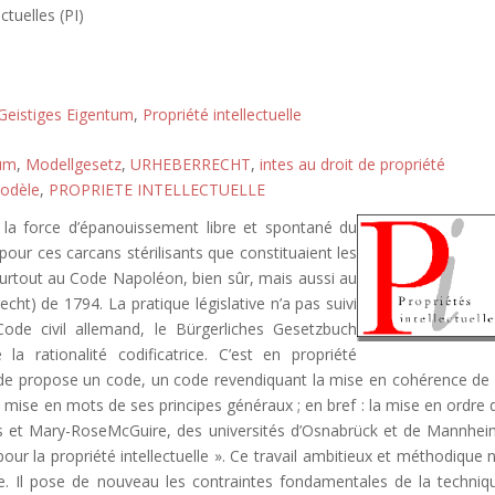
ctuelles (PI)
Geistiges Eigentum
,
Propriété intellectuelle
tum
,
Modellgesetz
,
URHEBERRECHT
,
intes au droit de propriété
modèle
,
PROPRIETE INTELLECTUELLE
it la force d’épanouissement libre et spontané du
 pour ces carcans stérilisants que constituaient les
 surtout au Code Napoléon, bien sûr, mais aussi au
ht) de 1794. La pratique législative n’a pas suivi
ode civil allemand, le Bürgerliches Gesetzbuch
rationalité codificatrice. C’est en propriété
mande propose un code, un code revendiquant la mise en cohérence de 
la mise en mots de ses principes généraux ; en bref : la mise en ordre 
ns et Mary-RoseMcGuire, des universités d’Osnabrück et de Mannhei
our la propriété intellectuelle ». Ce travail ambitieux et méthodique n
te. Il pose de nouveau les contraintes fondamentales de la techniq