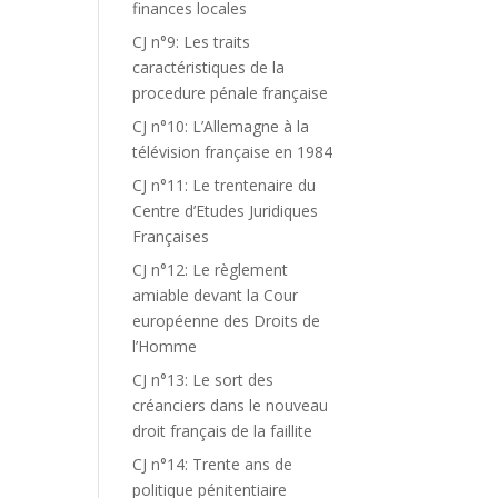
finances locales
CJ n°9: Les traits
caractéristiques de la
procedure pénale française
CJ n°10: L’Allemagne à la
télévision française en 1984
CJ n°11: Le trentenaire du
Centre d’Etudes Juridiques
Françaises
CJ n°12: Le règlement
amiable devant la Cour
européenne des Droits de
l’Homme
CJ n°13: Le sort des
créanciers dans le nouveau
droit français de la faillite
CJ n°14: Trente ans de
politique pénitentiaire