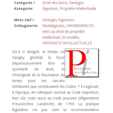
Catégorie /
Droit des biens
,
Geistiges
Kategorie:
Eigentum
,
Propriété intellectuelle
Mots clef /
Geistiges Eigentum
,
Schlagworte:
Modellgesetz
,
URHEBERRECHT
,
intes au droit de propriété
intellectuel
,
loi modèle
,
PROPRIETE INTELLECTUELLE
Est-il si éloigné, le temps où
Savigny glorifiait la force
d’épanouissement libre et
spontané du droit, et
s’insurgeait de la fascination du
temps pour ces carcans
stérilisants que constituaient les Codes ? Il s’agissait,
à l’époque, de s’attaquer surtout au Code Napoléon,
bien sûr, mais aussi au Code prussien (Allgemeines
Preussisches Landrecht) de 1794. La pratique
législative n’a pas suivi la recommandation