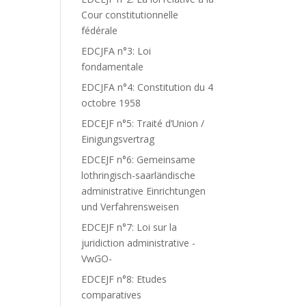
Cour constitutionnelle
fédérale
EDCJFA n°3: Loi
fondamentale
EDCJFA n°4: Constitution du 4
octobre 1958
EDCEJF n°5: Traité d’Union /
Einigungsvertrag
EDCEJF n°6: Gemeinsame
lothringisch-saarländische
administrative Einrichtungen
und Verfahrensweisen
EDCEJF n°7: Loi sur la
juridiction administrative -
VwGO-
EDCEJF n°8: Etudes
comparatives