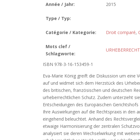
Année / Jahr:
2015
Type / Typ:
Catégorie / Kategorie:
Droit comparé
,
Mots clef /
URHEBERRECHT
Schlagworte:
ISBN 978-3-16-153459-1
Eva-Marie König greift die Diskussion um eine V
auf und widmet sich dem Herzstück des Urheberr
des britischen, französischen und deutschen Re
urheberrechtlichen Schutz. Zudem unterzieht sie
Entscheidungen des Europäischen Gerichtshofs z
Ihre Auswirkungen auf die Rechtspraxis in den 
eingehend beleuchtet. Anhand des Rechtsvergleich
etwaige Harmonisierung der zentralen Schutzvor
analysiert sie deren Wechselwirkung mit weiter