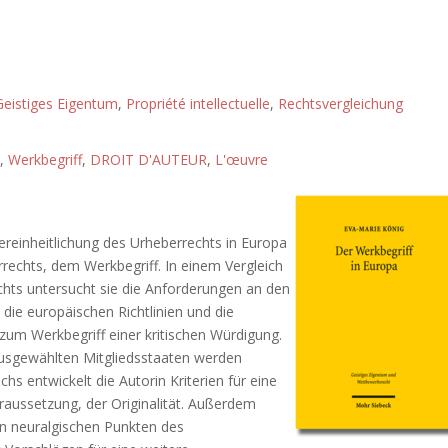
Geistiges Eigentum
,
Propriété intellectuelle
,
Rechtsvergleichung
,
Werkbegriff
,
DROIT D'AUTEUR
,
L'œuvre
ereinheitlichung des Urheberrechts in Europa
echts, dem Werkbegriff. In einem Vergleich
chts untersucht sie die Anforderungen an den
 die europäischen Richtlinien und die
um Werkbegriff einer kritischen Würdigung.
ausgewählten Mitgliedsstaaten werden
s entwickelt die Autorin Kriterien für eine
aussetzung, der Originalität. Außerdem
en neuralgischen Punkten des