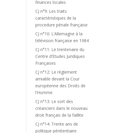
finances locales
CJ n°9: Les traits
caractéristiques de la
procedure pénale française
CJ n°10: L’Allemagne à la
télévision française en 1984
CJ n°11: Le trentenaire du
Centre d’Etudes Juridiques
Françaises
CJ n°12: Le règlement
amiable devant la Cour
européenne des Droits de
l’Homme
CJ n°13: Le sort des
créanciers dans le nouveau
droit français de la faillite
CJ n°14: Trente ans de
politique pénitentiaire