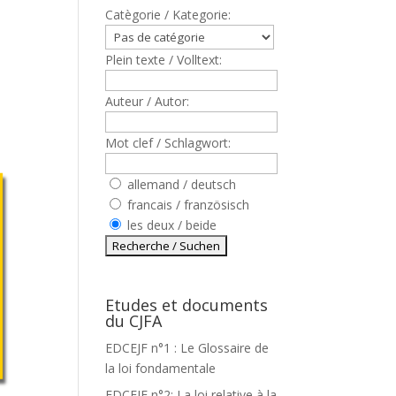
Catègorie / Kategorie:
Plein texte / Volltext:
Auteur / Autor:
Mot clef / Schlagwort:
allemand / deutsch
francais / französisch
les deux / beide
Etudes et documents
du CJFA
EDCEJF n°1 : Le Glossaire de
la loi fondamentale
EDCEJF n°2: La loi relative à la