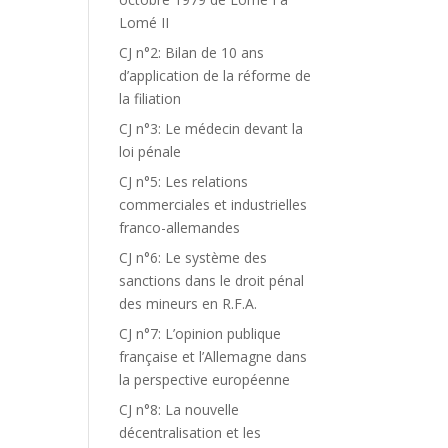
Lomé II
CJ n°2: Bilan de 10 ans
d’application de la réforme de
la filiation
CJ n°3: Le médecin devant la
loi pénale
CJ n°5: Les relations
commerciales et industrielles
franco-allemandes
CJ n°6: Le système des
sanctions dans le droit pénal
des mineurs en R.F.A.
CJ n°7: L’opinion publique
française et l’Allemagne dans
la perspective européenne
CJ n°8: La nouvelle
décentralisation et les