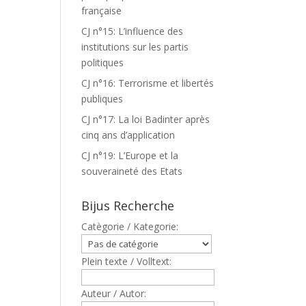
française
CJ n°15: L’influence des
institutions sur les partis
politiques
CJ n°16: Terrorisme et libertés
publiques
CJ n°17: La loi Badinter après
cinq ans d’application
CJ n°19: L’Europe et la
souveraineté des Etats
Bijus Recherche
Catègorie / Kategorie:
Plein texte / Volltext:
Auteur / Autor: