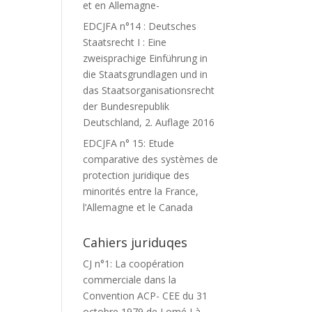
et en Allemagne-
EDCJFA n°14 : Deutsches
Staatsrecht I : Eine
zweisprachige Einführung in
die Staatsgrundlagen und in
das Staatsorganisationsrecht
der Bundesrepublik
Deutschland, 2. Auflage 2016
EDCJFA n° 15: Etude
comparative des systèmes de
protection juridique des
minorités entre la France,
l’Allemagne et le Canada
Cahiers juriduqes
CJ n°1: La coopération
commerciale dans la
Convention ACP- CEE du 31
octobre 1979 de Lomé I à