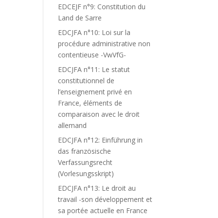
EDCEJF n°9: Constitution du
Land de Sarre
EDCJFA n°10: Loi sur la
procédure administrative non
contentieuse -VwVfG-
EDCJFA n°11: Le statut
constitutionnel de
l’enseignement privé en
France, éléments de
comparaison avec le droit
allemand
EDCJFA n°12: Einführung in
das französische
Verfassungsrecht
(Vorlesungsskript)
EDCJFA n°13: Le droit au
travail -son développement et
sa portée actuelle en France