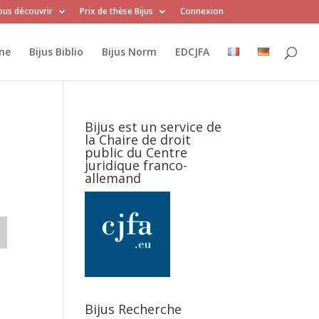
us découvrir
Prix de thèse Bijus
Connexion
me
Bijus Biblio
Bijus Norm
EDCJFA
Bijus est un service de
la Chaire de droit
public du Centre
juridique franco-
allemand
Bijus Recherche