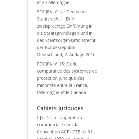
et en Allemagne-
EDCJFA n°14 : Deutsches
Staatsrecht I : Eine
zweisprachige Einführung in
die Staatsgrundlagen und in
das Staatsorganisationsrecht
der Bundesrepublik
Deutschland, 2. Auflage 2016
EDCJFA n° 15: Etude
comparative des systèmes de
protection juridique des
minorités entre la France,
l’Allemagne et le Canada
Cahiers juriduqes
CJ n°1: La coopération
commerciale dans la
Convention ACP- CEE du 31
octobre 1979 de Lomé I à