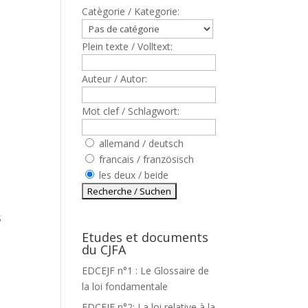
Catègorie / Kategorie:
Plein texte / Volltext:
Auteur / Autor:
Mot clef / Schlagwort:
allemand / deutsch
francais / französisch
les deux / beide
S
Etudes et documents
du CJFA
EDCEJF n°1 : Le Glossaire de
R
la loi fondamentale
EDCEJF n°2: La loi relative à la