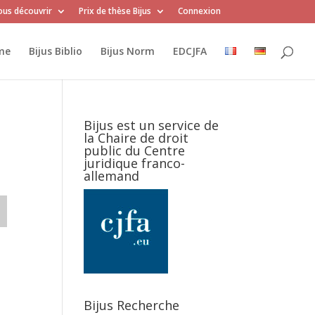
us découvrir
Prix de thèse Bijus
Connexion
me
Bijus Biblio
Bijus Norm
EDCJFA
Bijus est un service de
la Chaire de droit
public du Centre
juridique franco-
allemand
Bijus Recherche