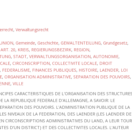
errecht
,
Verwaltungsrecht
 UNION
,
Gemeinde
,
Geschichte
,
GEWALTENTEILUNG
,
Grundgesetz
,
ART. 20
,
KREIS
,
REGIERUNGSBEZIRK
,
REGION
,
LTUNG
,
STADT
,
VERWALTUNGSORGANISATION
,
AUTONOMIE
,
CALE
,
CIRCONSCRIPTION
,
COLLECTIVITE LOCALE
,
DROIT
,
FEDERALISME
,
FINANCES PUBLIQUES
,
HISTOIRE
,
LAENDER
,
LOI
E
,
ORGANISATION ADMINISTRATIVE
,
SEPARATION DES POUVOIRS
,
ENNE
,
VILLE
INCIPES CARACTERISTIQUES DE L'ORGANISATION DES STRUCTURE
 LA REPUBLIQUE FEDERALE D'ALLEMAGNE, A SAVOIR: LE
SEPARATION DES POUVOIRS. L'ADMINISTRATION PUBLIQUE DE LA
LES NIVEAUX DE LA FEDERATION, DES LAENDER (LES LAENDER DE
N CIRCONSCRIPTIONS ADMINISTRATIVES DU LAND, A LEUR TOU
NTES D'UN DISTRICT) ET DES COLLECTIVITES LOCALES. L'AUTEUR