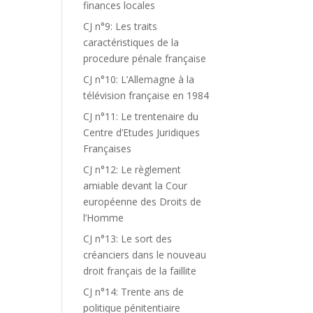
finances locales
CJ n°9: Les traits
caractéristiques de la
procedure pénale française
CJ n°10: L’Allemagne à la
télévision française en 1984
CJ n°11: Le trentenaire du
Centre d’Etudes Juridiques
Françaises
CJ n°12: Le règlement
amiable devant la Cour
européenne des Droits de
l’Homme
CJ n°13: Le sort des
créanciers dans le nouveau
droit français de la faillite
CJ n°14: Trente ans de
politique pénitentiaire