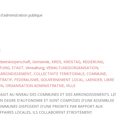
 d'administration publique
t
bietskörperschaft
,
Gemeinde
,
KREIS
,
KREISTAG
,
REGIERUNG
,
LTUNG
,
STADT
,
Verwaltung
,
VEWALTUNGSORGANISATION
,
ARRONDISSEMENT
,
COLLECTIVITE TERRITORIALE
,
COMMUNE
,
TRATIF
,
FEDERALISME
,
GOUVERNEMENT LOCAL
,
LAENDER
,
LIBRE
ON
,
ORGANISATION ADMINISTRATIVE
,
VILLE
AGIT AU NIVEAU DES COMMUNES ET DES ARRONDISSEMENTS. LE
IN DEGRE D'AUTONOMIE ET SONT COMPOSES D'UNE ASSEMBLEE
 COMMUNES DISPOSENT D'UNE PRIORITE PAR RAPPORT AUX
FAIRES LOCALES, ILS COLLABORENT ETROITEMENT.