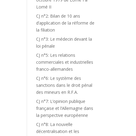
Lomé II
CJ n°2: Bilan de 10 ans
d’application de la réforme de
la filiation
CJ n°3: Le médecin devant la
loi pénale
CJ n°5: Les relations
commerciales et industrielles
franco-allemandes
CJ n°6: Le système des
sanctions dans le droit pénal
des mineurs en R.F.A.
CJ n°7: L’opinion publique
française et l’Allemagne dans
la perspective européenne
CJ n°8: La nouvelle
décentralisation et les