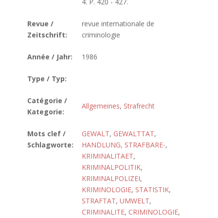
4. P. 420 - 427.
Revue /
revue internationale de
Zeitschrift:
criminologie
Année / Jahr:
1986
Type / Typ:
Catégorie /
Allgemeines
,
Strafrecht
Kategorie:
Mots clef /
GEWALT
,
GEWALTTAT
,
Schlagworte:
HANDLUNG, STRAFBARE-
,
KRIMINALITAET
,
KRIMINALPOLITIK
,
KRIMINALPOLIZEI
,
KRIMINOLOGIE
,
STATISTIK
,
STRAFTAT
,
UMWELT
,
CRIMINALITE
,
CRIMINOLOGIE
,