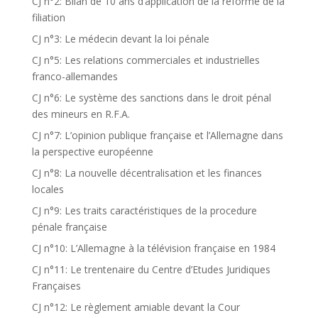
CJ n°2: Bilan de 10 ans d’application de la réforme de la
filiation
CJ n°3: Le médecin devant la loi pénale
CJ n°5: Les relations commerciales et industrielles
franco-allemandes
CJ n°6: Le système des sanctions dans le droit pénal
des mineurs en R.F.A.
CJ n°7: L’opinion publique française et l’Allemagne dans
la perspective européenne
CJ n°8: La nouvelle décentralisation et les finances
locales
CJ n°9: Les traits caractéristiques de la procedure
pénale française
CJ n°10: L’Allemagne à la télévision française en 1984
CJ n°11: Le trentenaire du Centre d’Etudes Juridiques
Françaises
CJ n°12: Le règlement amiable devant la Cour