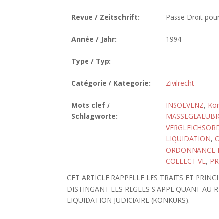
Revue / Zeitschrift:
Passe Droit pour
Année / Jahr:
1994
Type / Typ:
Catégorie / Kategorie:
Zivilrecht
Mots clef /
INSOLVENZ
,
Kon
Schlagworte:
MASSEGLAEUBI
VERGLEICHSORD
LIQUIDATION
,
O
ORDONNANCE DU
COLLECTIVE
,
PR
CET ARTICLE RAPPELLE LES TRAITS ET PRINC
DISTINGANT LES REGLES S'APPLIQUANT AU RE
LIQUIDATION JUDICIAIRE (KONKURS).