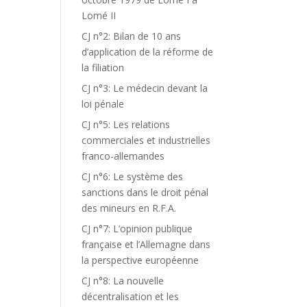
Lomé II
CJ n°2: Bilan de 10 ans
d’application de la réforme de
la filiation
CJ n°3: Le médecin devant la
loi pénale
CJ n°5: Les relations
commerciales et industrielles
franco-allemandes
CJ n°6: Le système des
sanctions dans le droit pénal
des mineurs en R.F.A.
CJ n°7: L’opinion publique
française et l’Allemagne dans
la perspective européenne
CJ n°8: La nouvelle
décentralisation et les