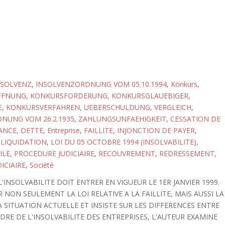
NSOLVENZ
,
INSOLVENZORDNUNG VOM 05.10.1994
,
Konkurs
,
FFNUNG
,
KONKURSFORDERUNG
,
KONKURSGLAUEBIGER
,
E
,
KONKURSVERFAHREN
,
UEBERSCHULDUNG
,
VERGLEICH
,
NUNG VOM 26.2.1935
,
ZAHLUNGSUNFAEHIGKEIT
,
CESSATION DE
ANCE
,
DETTE
,
Entreprise
,
FAILLITE
,
INJONCTION DE PAYER
,
,
LIQUIDATION
,
LOI DU 05 OCTOBRE 1994 (INSOLVABILITE)
,
ILE
,
PROCEDURE JUDICIAIRE
,
RECOUVREMENT
,
REDRESSEMENT
,
ICIAIRE
,
Société
'INSOLVABILITE DOIT ENTRER EN VIGUEUR LE 1ER JANVIER 1999.
NON SEULEMENT LA LOI RELATIVE A LA FAILLITE, MAIS AUSSI LA
A SITUATION ACTUELLE ET INSISTE SUR LES DIFFERENCES ENTRE
DRE DE L'INSOLVABILITE DES ENTREPRISES, L'AUTEUR EXAMINE