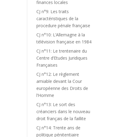
finances locales
CJ n°9: Les traits
caractéristiques de la
procedure pénale française
CJ n°10: L’Allemagne à la
télévision française en 1984
CJ n°11: Le trentenaire du
Centre d’Etudes Juridiques
Françaises
CJ n°12: Le règlement
amiable devant la Cour
européenne des Droits de
l’Homme
CJ n°13: Le sort des
créanciers dans le nouveau
droit français de la faillite
CJ n°14: Trente ans de
politique pénitentiaire