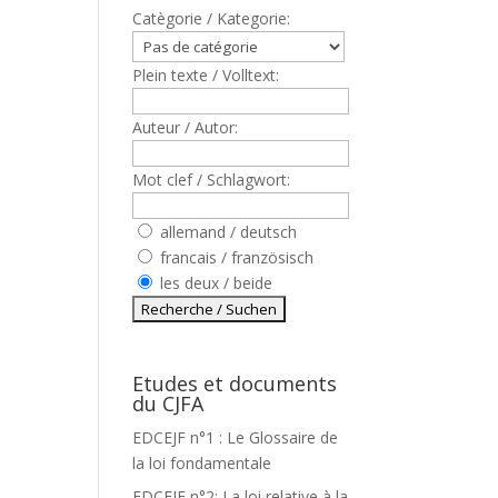
Catègorie / Kategorie:
Plein texte / Volltext:
Auteur / Autor:
Mot clef / Schlagwort:
allemand / deutsch
francais / französisch
les deux / beide
Etudes et documents
du CJFA
EDCEJF n°1 : Le Glossaire de
la loi fondamentale
EDCEJF n°2: La loi relative à la