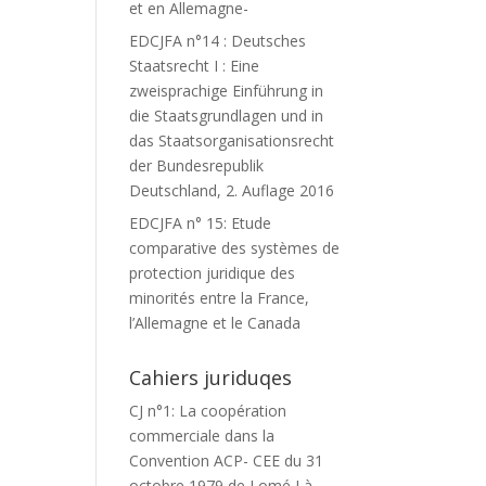
et en Allemagne-
EDCJFA n°14 : Deutsches
Staatsrecht I : Eine
zweisprachige Einführung in
die Staatsgrundlagen und in
das Staatsorganisationsrecht
der Bundesrepublik
Deutschland, 2. Auflage 2016
EDCJFA n° 15: Etude
comparative des systèmes de
protection juridique des
minorités entre la France,
l’Allemagne et le Canada
Cahiers juriduqes
CJ n°1: La coopération
commerciale dans la
Convention ACP- CEE du 31
octobre 1979 de Lomé I à