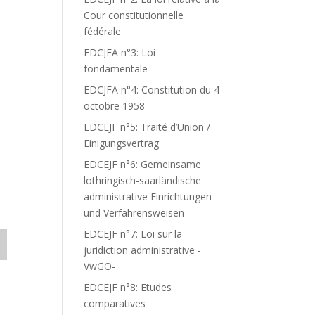
Cour constitutionnelle
fédérale
EDCJFA n°3: Loi
fondamentale
EDCJFA n°4: Constitution du 4
octobre 1958
EDCEJF n°5: Traité d’Union /
Einigungsvertrag
EDCEJF n°6: Gemeinsame
lothringisch-saarländische
administrative Einrichtungen
und Verfahrensweisen
EDCEJF n°7: Loi sur la
juridiction administrative -
VwGO-
EDCEJF n°8: Etudes
comparatives