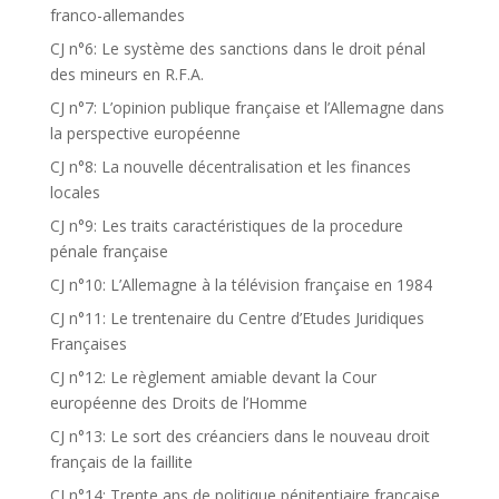
franco-allemandes
CJ n°6: Le système des sanctions dans le droit pénal
des mineurs en R.F.A.
CJ n°7: L’opinion publique française et l’Allemagne dans
la perspective européenne
CJ n°8: La nouvelle décentralisation et les finances
locales
CJ n°9: Les traits caractéristiques de la procedure
pénale française
CJ n°10: L’Allemagne à la télévision française en 1984
CJ n°11: Le trentenaire du Centre d’Etudes Juridiques
Françaises
CJ n°12: Le règlement amiable devant la Cour
européenne des Droits de l’Homme
CJ n°13: Le sort des créanciers dans le nouveau droit
français de la faillite
CJ n°14: Trente ans de politique pénitentiaire française