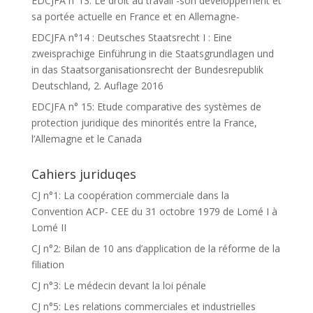
EDCJFA n°13: Le droit au travail -son développement et
sa portée actuelle en France et en Allemagne-
EDCJFA n°14 : Deutsches Staatsrecht I : Eine
zweisprachige Einführung in die Staatsgrundlagen und
in das Staatsorganisationsrecht der Bundesrepublik
Deutschland, 2. Auflage 2016
EDCJFA n° 15: Etude comparative des systèmes de
protection juridique des minorités entre la France,
l’Allemagne et le Canada
Cahiers juriduqes
CJ n°1: La coopération commerciale dans la
Convention ACP- CEE du 31 octobre 1979 de Lomé I à
Lomé II
CJ n°2: Bilan de 10 ans d’application de la réforme de la
filiation
CJ n°3: Le médecin devant la loi pénale
CJ n°5: Les relations commerciales et industrielles