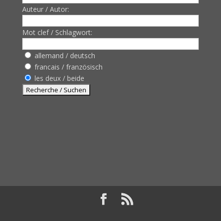
Auteur / Autor:
Mot clef / Schlagwort:
allemand / deutsch
francais / französisch
les deux / beide
Design de
Elegant Themes
| Propulsé par