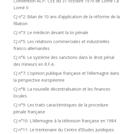
Convention ACP- CEE du 31 octobre 1979 de Lomé I à
Lomé II
CJ n°2: Bilan de 10 ans d’application de la réforme de la
filiation
CJ n°3: Le médecin devant la loi pénale
CJ n°5: Les relations commerciales et industrielles
franco-allemandes
CJ n°6: Le système des sanctions dans le droit pénal
des mineurs en R.F.A.
CJ n°7: L’opinion publique française et l’Allemagne dans
la perspective européenne
CJ n°8: La nouvelle décentralisation et les finances
locales
CJ n°9: Les traits caractéristiques de la procedure
pénale française
CJ n°10: L’Allemagne à la télévision française en 1984
CJ n°11: Le trentenaire du Centre d’Etudes Juridiques