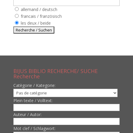
allemand / deutsch
francais / französisch
les deux / beide
BIJUS BIBLIO RECHERCHE/ SUCHE
Recherche
Catègorie / Kategorie:
Plein texte / Volltext:
Auteur / Autor:
Mot clef / Schlagwort: