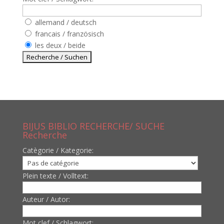
allemand / deutsch
francais / französisch
les deux / beide
BIJUS BIBLIO RECHERCHE/ SUCHE
Recherche
Catègorie / Kategorie:
Plein texte / Volltext:
Auteur / Autor:
Mot clef / Schlagwort: