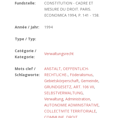
Fundstelle:
CONSTITUTION - CADRE ET
MESURE DU DROIT. PARIS.
ECONOMICA 1994, P. 141 - 158.
Année / Jahr:
1994
Type / Typ:
Catégorie /
Verwaltungsrecht
Kategorie:
Mots clef /
ANSTALT, OEFFENTLICH-
Schlagworte:
RECHTLICHE-
,
Föderalismus
,
Gebietskörperschaft
,
Gemeinde
,
GRUNDGESETZ, ART. 106 VII
,
SELBSTVERWALTUNG
,
Verwaltung
,
Administration
,
AUTONOMIE ADMINISTRATIVE
,
COLLECTIVITE TERRITORIALE
,
COMMUNE
,
DROIT