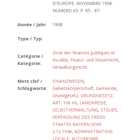
D'EUROPE. NOVEMBRE 1998.
NUMERO 65. P. 85 - 87.
Année / Jahr:
1998
Type / Typ:
Droit des finances publiques et
Catégorie /
fiscalité
,
Finanz- und Steuerrecht
,
Kategorie:
Verwaltungsrecht
Mots clef /
FINANZWESEN
,
Schlagworte:
Gebietskörperschaft
,
Gemeinde
,
Grundgesetz
,
GRUNDGESETZ,
ART. 106 VII
,
LANDKREISE
,
SELBSTVERWALTUNG
,
STEUER
,
VERFASSUNG DES FREIES
STAATES BAYERN VOM
2.12.1946
,
ADMINISTRATION
LOCALE
,
AUTONOMIE
,