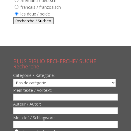
allemand / deutsch
francais / französisch
les deux / beide
BIJUS BIBLIO RECHERCHE/ SUCHE
Recherche
Catègorie / Kategorie:
Plein texte / Volltext:
Auteur / Autor:
Mot clef / Schlagwort: