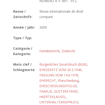
NUMERO 4. P. 891 - 912.
Revue /
Revue internationale de droit
Zeitschrift:
comparé
Année / Jahr:
2000
Type / Typ:
Catégorie /
Familienrecht
,
Zivilrecht
Kategorie:
Mots clef /
Bürgerliches Gesetzbuch (BGB)
,
Schlagworte:
EHEGESETZ VOM 20.2.1946,
FASSUNG VOM 14.6.1976
,
EHERECHT
,
Ehescheidung
,
EHESCHEIDUNGSFOLGE
,
FAMILIE
,
GUETERSTAND
,
HAERTEKLAUSEL
,
UNTERHALTSANSPRUCH
,