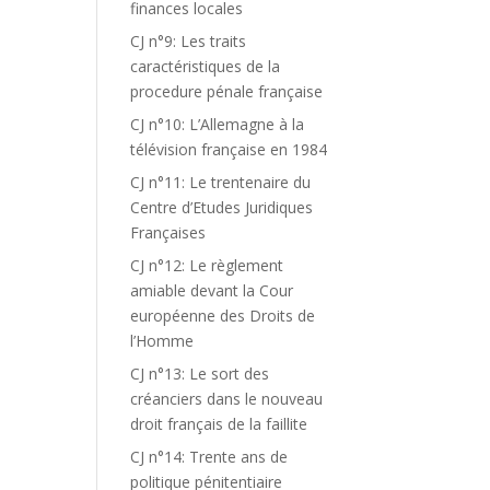
finances locales
CJ n°9: Les traits
caractéristiques de la
procedure pénale française
CJ n°10: L’Allemagne à la
télévision française en 1984
CJ n°11: Le trentenaire du
Centre d’Etudes Juridiques
Françaises
CJ n°12: Le règlement
amiable devant la Cour
européenne des Droits de
l’Homme
CJ n°13: Le sort des
créanciers dans le nouveau
droit français de la faillite
CJ n°14: Trente ans de
politique pénitentiaire