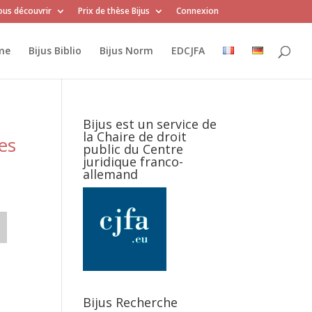
us découvrir
Prix de thèse Bijus
Connexion
me
Bijus Biblio
Bijus Norm
EDCJFA
Bijus est un service de
la Chaire de droit
es
public du Centre
juridique franco-
allemand
Bijus Recherche