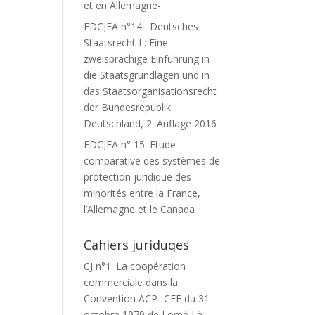
et en Allemagne-
EDCJFA n°14 : Deutsches
Staatsrecht I : Eine
zweisprachige Einführung in
die Staatsgrundlagen und in
das Staatsorganisationsrecht
der Bundesrepublik
Deutschland, 2. Auflage 2016
EDCJFA n° 15: Etude
comparative des systèmes de
protection juridique des
minorités entre la France,
l’Allemagne et le Canada
Cahiers juriduqes
CJ n°1: La coopération
commerciale dans la
Convention ACP- CEE du 31
octobre 1979 de Lomé I à