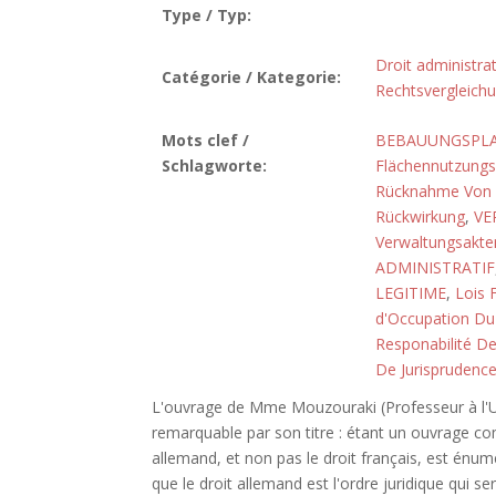
Type / Typ:
Droit administrat
Catégorie / Kategorie:
Rechtsvergleich
Mots clef /
BEBAUUNGSPL
Schlagworte:
Flächennutzungs
Rücknahme Von 
Rückwirkung
,
VE
Verwaltungsakte
ADMINISTRATIF
LEGITIME
,
Lois 
d'Occupation Du
Responabilité De 
De Jurisprudenc
L'ouvrage de Mme Mouzouraki (Professeur à l'Un
remarquable par son titre : étant un ouvrage com
allemand, et non pas le droit français, est énum
que le droit allemand est l'ordre juridique qui s