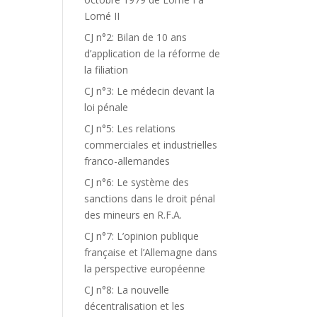
Lomé II
CJ n°2: Bilan de 10 ans
d’application de la réforme de
la filiation
CJ n°3: Le médecin devant la
loi pénale
CJ n°5: Les relations
commerciales et industrielles
franco-allemandes
CJ n°6: Le système des
sanctions dans le droit pénal
des mineurs en R.F.A.
CJ n°7: L’opinion publique
française et l’Allemagne dans
la perspective européenne
CJ n°8: La nouvelle
décentralisation et les