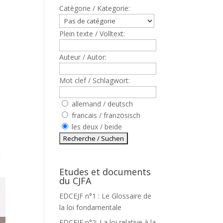
Catègorie / Kategorie:
Plein texte / Volltext:
Auteur / Autor:
Mot clef / Schlagwort:
allemand / deutsch
francais / französisch
les deux / beide
t
Etudes et documents
du CJFA
EDCEJF n°1 : Le Glossaire de
la loi fondamentale
EDCEJF n°2: La loi relative à la