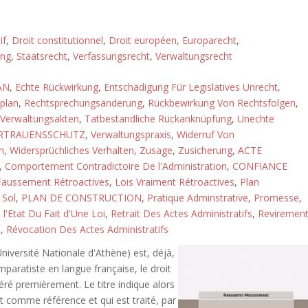
if
,
Droit constitutionnel
,
Droit européen
,
Europarecht
,
ung
,
Staatsrecht
,
Verfassungsrecht
,
Verwaltungsrecht
AN
,
Echte Rückwirkung
,
Entschädigung Für Legislatives Unrecht
,
plan
,
Rechtsprechungsänderung
,
Rückbewirkung Von Rechtsfolgen
,
Verwaltungsakten
,
Tatbestandliche Rückanknüpfung
,
Unechte
RTRAUENSSCHUTZ
,
Verwaltungspraxis
,
Widerruf Von
n
,
Widersprüchliches Verhalten
,
Zusage
,
Zusicherung
,
ACTE
,
Comportement Contradictoire De l'Administration
,
CONFIANCE
Faussement Rétroactives
,
Lois Vraiment Rétroactives
,
Plan
 Sol
,
PLAN DE CONSTRUCTION
,
Pratique Adminstrative
,
Promesse
,
l'Etat Du Fait d'Une Loi
,
Retrait Des Actes Administratifs
,
Reviremen
e
,
Révocation Des Actes Administratifs
iversité Nationale d'Athène) est, déjà,
paratiste en langue française, le droit
éré premièrement. Le titre indique alors
ert comme référence et qui est traité, par