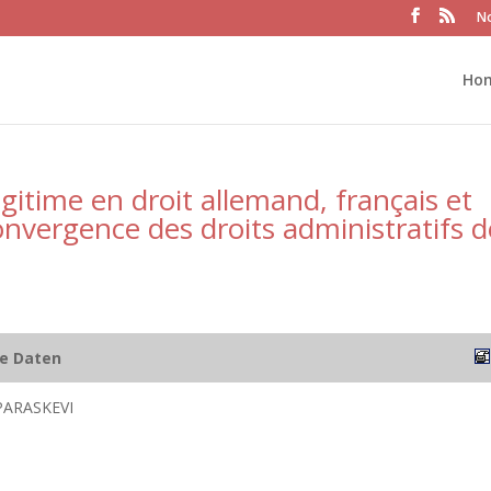
No
Ho
égitime en droit allemand, français et
onvergence des droits administratifs d
he Daten
ARASKEVI