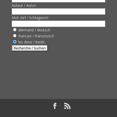
Auteur / Autor:
Mot clef / Schlagwort:
allemand / deutsch
francais / französisch
les deux / beide
Design de
Elegant Themes
| Propulsé par