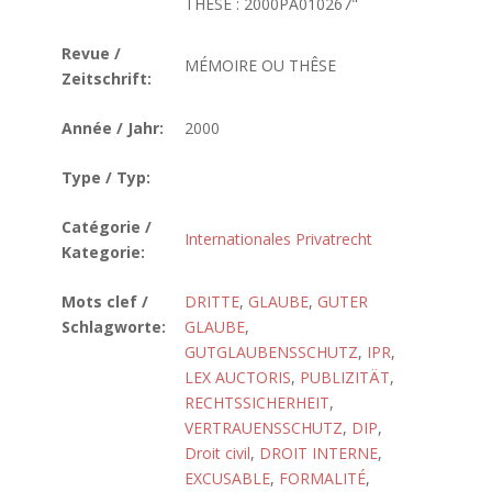
THÊSE : 2000PA010267"
Revue /
MÉMOIRE OU THÊSE
Zeitschrift:
Année / Jahr:
2000
Type / Typ:
Catégorie /
Internationales Privatrecht
Kategorie:
Mots clef /
DRITTE
,
GLAUBE
,
GUTER
Schlagworte:
GLAUBE
,
GUTGLAUBENSSCHUTZ
,
IPR
,
LEX AUCTORIS
,
PUBLIZITÄT
,
RECHTSSICHERHEIT
,
VERTRAUENSSCHUTZ
,
DIP
,
Droit civil
,
DROIT INTERNE
,
EXCUSABLE
,
FORMALITÉ
,