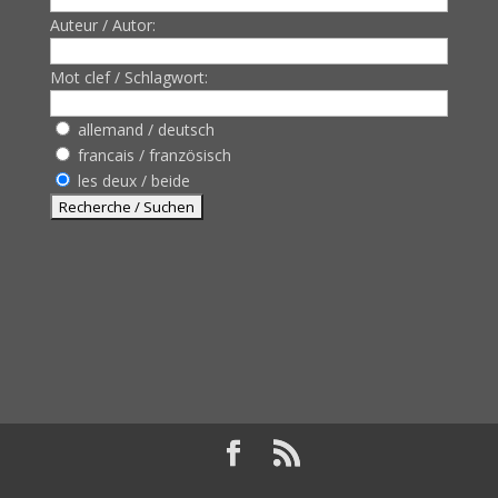
Auteur / Autor:
Mot clef / Schlagwort:
allemand / deutsch
francais / französisch
les deux / beide
Design de
Elegant Themes
| Propulsé par