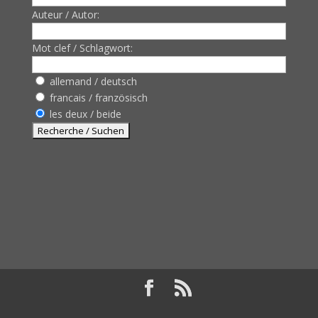
Auteur / Autor:
Mot clef / Schlagwort:
allemand / deutsch
francais / französisch
les deux / beide
Design de
Elegant Themes
| Propulsé par