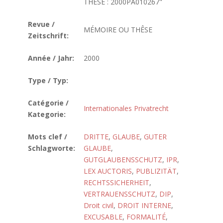
THÊSE : 2000PA010267"
Revue /
MÉMOIRE OU THÊSE
Zeitschrift:
Année / Jahr:
2000
Type / Typ:
Catégorie /
Internationales Privatrecht
Kategorie:
Mots clef /
DRITTE
,
GLAUBE
,
GUTER
Schlagworte:
GLAUBE
,
GUTGLAUBENSSCHUTZ
,
IPR
,
LEX AUCTORIS
,
PUBLIZITÄT
,
RECHTSSICHERHEIT
,
VERTRAUENSSCHUTZ
,
DIP
,
Droit civil
,
DROIT INTERNE
,
EXCUSABLE
,
FORMALITÉ
,