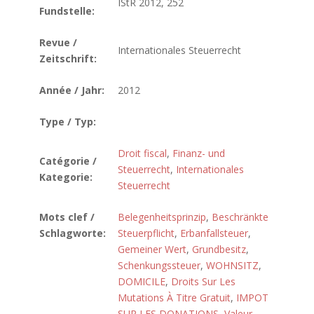
IStR 2012, 252
Fundstelle:
Revue /
Internationales Steuerrecht
Zeitschrift:
Année / Jahr:
2012
Type / Typ:
Droit fiscal
,
Finanz- und
Catégorie /
Steuerrecht
,
Internationales
Kategorie:
Steuerrecht
Mots clef /
Belegenheitsprinzip
,
Beschränkte
Schlagworte:
Steuerpflicht
,
Erbanfallsteuer
,
Gemeiner Wert
,
Grundbesitz
,
Schenkungssteuer
,
WOHNSITZ
,
DOMICILE
,
Droits Sur Les
Mutations À Titre Gratuit
,
IMPOT
SUR LES DONATIONS
,
Valeur