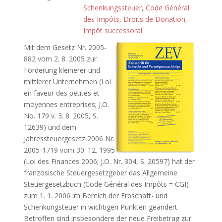
Schenkungssteuer
,
Code Général
des Impôts
,
Droits de Donation
,
Impôt successoral
Mit dem Gesetz Nr. 2005-
882 vom 2. 8. 2005 zur
Förderung kleinerer und
mittlerer Unternehmen (Loi
en faveur des petites et
moyennes entreprises; J.O.
No. 179 v. 3. 8. 2005, S.
12639) und dem
Jahressteuergesetz 2006 Nr.
2005-1719 vom 30. 12. 1995
(Loi des Finances 2006; J.O. Nr. 304, S. 20597) hat der
französische Steuergesetzgeber das Allgemeine
Steuergesetzbuch (Code Général des Impôts = CGI)
zum 1. 1. 2006 im Bereich der Erbschaft- und
Schenkungsteuer in wichtigen Punkten geändert.
Betroffen sind insbesondere der neue Freibetrag zur