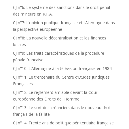
CJ n°6: Le système des sanctions dans le droit pénal
des mineurs en R.F.A.
CJ n°7: L’opinion publique française et l’Allemagne dans
la perspective européenne
CJ n°8: La nouvelle décentralisation et les finances
locales
CJ n°9: Les traits caractéristiques de la procedure
pénale française
CJ n°10: L’Allemagne à la télévision française en 1984
CJ n°11: Le trentenaire du Centre d’Etudes Juridiques
Françaises
CJ n°12: Le règlement amiable devant la Cour
européenne des Droits de l’Homme
CJ n°13: Le sort des créanciers dans le nouveau droit
français de la faillite
CJ n°14: Trente ans de politique pénitentiaire française