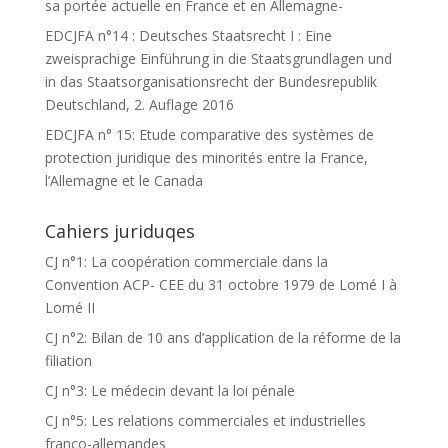
sa portée actuelle en France et en Allemagne-
EDCJFA n°14 : Deutsches Staatsrecht I : Eine
zweisprachige Einführung in die Staatsgrundlagen und
in das Staatsorganisationsrecht der Bundesrepublik
Deutschland, 2. Auflage 2016
EDCJFA n° 15: Etude comparative des systèmes de
protection juridique des minorités entre la France,
l’Allemagne et le Canada
Cahiers juriduqes
CJ n°1: La coopération commerciale dans la
Convention ACP- CEE du 31 octobre 1979 de Lomé I à
Lomé II
CJ n°2: Bilan de 10 ans d’application de la réforme de la
filiation
CJ n°3: Le médecin devant la loi pénale
CJ n°5: Les relations commerciales et industrielles
franco-allemandes