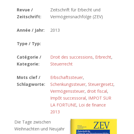
Revue /
Zeitschrift für Erbecht und
Zeitschrift:
Vermögensnachfolge (ZEV)
Année / Jahr:
2013
Type / Typ:
Catégorie /
Droit des successions
,
Erbrecht
,
Kategorie:
Steuerrecht
Mots clef /
Erbschaftssteuer
,
Schlagworte:
Schenkungssteuer
,
Steuergesetz
,
Vermögenssteuer
,
droit fiscal
,
Impôt successoral
,
IMPOT SUR
LA FORTUNE
,
Loi de finance
2013
Die Tage zwischen
Weihnachten und Neujahr