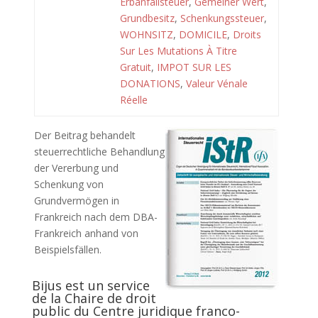
Erbanfallsteuer
,
Gemeiner Wert
,
Grundbesitz
,
Schenkungssteuer
,
WOHNSITZ
,
DOMICILE
,
Droits
Sur Les Mutations À Titre
Gratuit
,
IMPOT SUR LES
DONATIONS
,
Valeur Vénale
Réelle
Der Beitrag behandelt
steuerrechtliche Behandlung
der Vererbung und
Schenkung von
Grundvermögen in
Frankreich nach dem DBA-
Frankreich anhand von
Beispielsfällen.
Bijus est un service
de la Chaire de droit
public du Centre juridique franco-