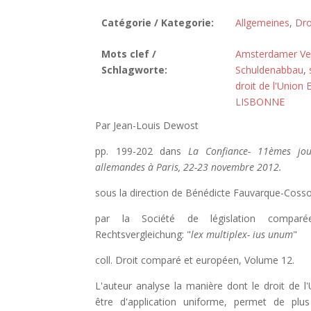
Catégorie / Kategorie:
Allgemeines
,
Dro
Mots clef /
Amsterdamer Ve
Schlagworte:
Schuldenabbau
,
droit de l'Union
LISBONNE
Par Jean-Louis Dewost
pp. 199-202 dans
La Confiance- 11èmes jour
allemandes à Paris, 22-23 novembre 2012.
sous la direction de Bénédicte Fauvarque-Cosso
par la Société de législation comparé
Rechtsvergleichung: "
lex multiplex- ius unum
"
coll. Droit comparé et européen, Volume 12.
L'auteur analyse la manière dont le droit de 
être d'application uniforme, permet de plu