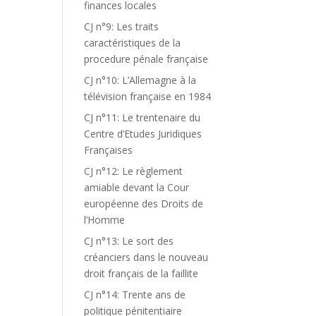
finances locales
CJ n°9: Les traits
caractéristiques de la
procedure pénale française
CJ n°10: L’Allemagne à la
télévision française en 1984
CJ n°11: Le trentenaire du
Centre d’Etudes Juridiques
Françaises
CJ n°12: Le règlement
amiable devant la Cour
européenne des Droits de
l’Homme
CJ n°13: Le sort des
créanciers dans le nouveau
droit français de la faillite
CJ n°14: Trente ans de
politique pénitentiaire