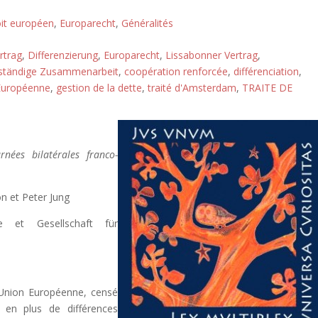
it européen
,
Europarecht
,
Généralités
rtrag
,
Differenzierung
,
Europarecht
,
Lissabonner Vertrag
,
ständige Zusammenarbeit
,
coopération renforcée
,
différenciation
,
 Européenne
,
gestion de la dette
,
traité d'Amsterdam
,
TRAITE DE
nées bilatérales franco-
n et Peter Jung
e et Gesellschaft für
l'Union Européenne, censé
s en plus de différences