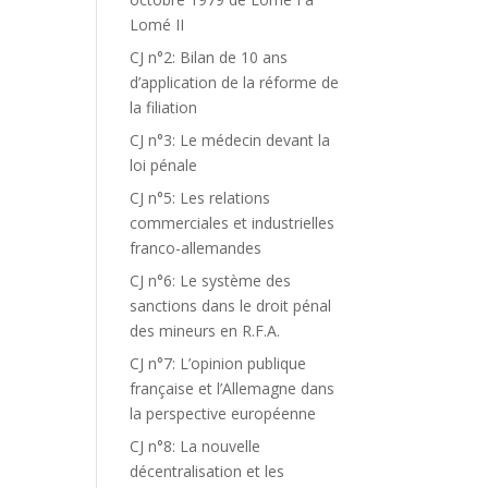
Lomé II
CJ n°2: Bilan de 10 ans
d’application de la réforme de
la filiation
CJ n°3: Le médecin devant la
loi pénale
CJ n°5: Les relations
commerciales et industrielles
franco-allemandes
CJ n°6: Le système des
sanctions dans le droit pénal
des mineurs en R.F.A.
CJ n°7: L’opinion publique
française et l’Allemagne dans
la perspective européenne
CJ n°8: La nouvelle
décentralisation et les