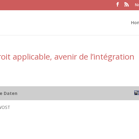
No
Ho
oit applicable, avenir de l’intégration
he Daten
WOST