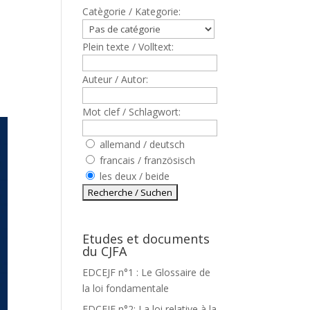
Catègorie / Kategorie:
Plein texte / Volltext:
Auteur / Autor:
Mot clef / Schlagwort:
allemand / deutsch
francais / französisch
les deux / beide
Etudes et documents
du CJFA
EDCEJF n°1 : Le Glossaire de
la loi fondamentale
EDCEJF n°2: La loi relative à la