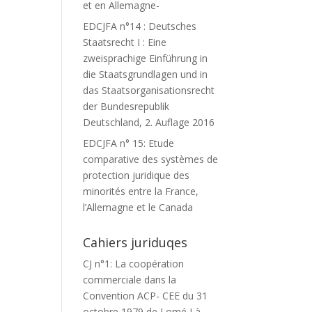
et en Allemagne-
EDCJFA n°14 : Deutsches
Staatsrecht I : Eine
zweisprachige Einführung in
die Staatsgrundlagen und in
das Staatsorganisationsrecht
der Bundesrepublik
Deutschland, 2. Auflage 2016
EDCJFA n° 15: Etude
comparative des systèmes de
protection juridique des
minorités entre la France,
l’Allemagne et le Canada
Cahiers juriduqes
CJ n°1: La coopération
commerciale dans la
Convention ACP- CEE du 31
octobre 1979 de Lomé I à