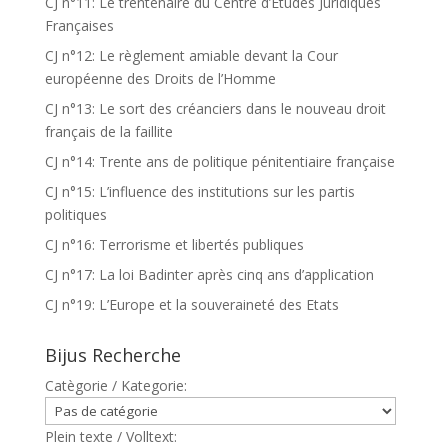
CJ n°11: Le trentenaire du Centre d’Etudes Juridiques
Françaises
CJ n°12: Le règlement amiable devant la Cour
européenne des Droits de l’Homme
CJ n°13: Le sort des créanciers dans le nouveau droit
français de la faillite
CJ n°14: Trente ans de politique pénitentiaire française
CJ n°15: L’influence des institutions sur les partis
politiques
CJ n°16: Terrorisme et libertés publiques
CJ n°17: La loi Badinter après cinq ans d’application
CJ n°19: L’Europe et la souveraineté des Etats
Bijus Recherche
Catègorie / Kategorie:
Plein texte / Volltext: