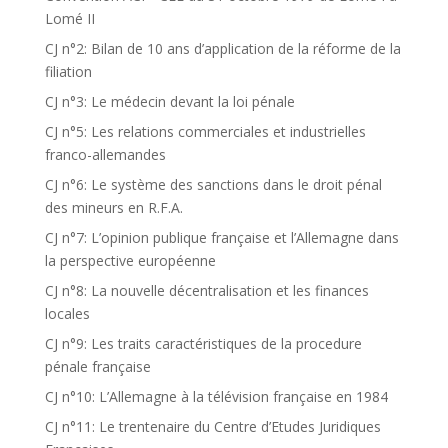
Lomé II
CJ n°2: Bilan de 10 ans d’application de la réforme de la
filiation
CJ n°3: Le médecin devant la loi pénale
CJ n°5: Les relations commerciales et industrielles
franco-allemandes
CJ n°6: Le système des sanctions dans le droit pénal
des mineurs en R.F.A.
CJ n°7: L’opinion publique française et l’Allemagne dans
la perspective européenne
CJ n°8: La nouvelle décentralisation et les finances
locales
CJ n°9: Les traits caractéristiques de la procedure
pénale française
CJ n°10: L’Allemagne à la télévision française en 1984
CJ n°11: Le trentenaire du Centre d’Etudes Juridiques