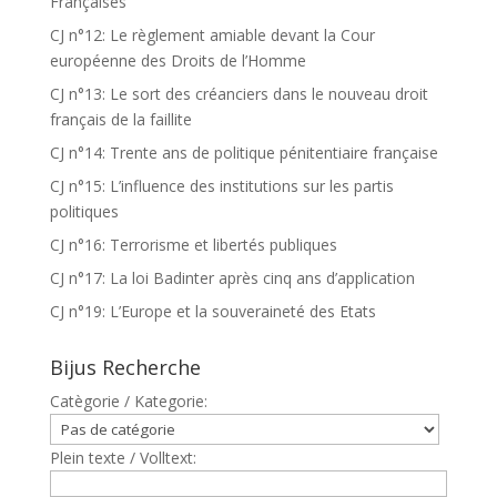
Françaises
CJ n°12: Le règlement amiable devant la Cour
européenne des Droits de l’Homme
CJ n°13: Le sort des créanciers dans le nouveau droit
français de la faillite
CJ n°14: Trente ans de politique pénitentiaire française
CJ n°15: L’influence des institutions sur les partis
politiques
CJ n°16: Terrorisme et libertés publiques
CJ n°17: La loi Badinter après cinq ans d’application
CJ n°19: L’Europe et la souveraineté des Etats
Bijus Recherche
Catègorie / Kategorie:
Plein texte / Volltext: