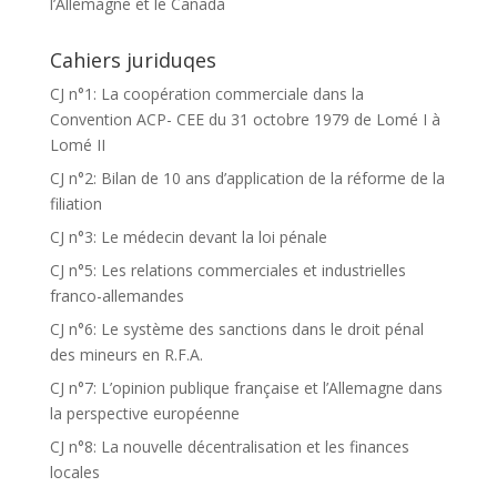
l’Allemagne et le Canada
Cahiers juriduqes
CJ n°1: La coopération commerciale dans la
Convention ACP- CEE du 31 octobre 1979 de Lomé I à
Lomé II
CJ n°2: Bilan de 10 ans d’application de la réforme de la
filiation
CJ n°3: Le médecin devant la loi pénale
CJ n°5: Les relations commerciales et industrielles
franco-allemandes
CJ n°6: Le système des sanctions dans le droit pénal
des mineurs en R.F.A.
CJ n°7: L’opinion publique française et l’Allemagne dans
la perspective européenne
CJ n°8: La nouvelle décentralisation et les finances
locales