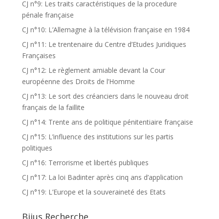
CJ n°9: Les traits caractéristiques de la procedure
pénale française
CJ n°10: L’Allemagne à la télévision française en 1984
CJ n°11: Le trentenaire du Centre d’Etudes Juridiques
Françaises
CJ n°12: Le règlement amiable devant la Cour
européenne des Droits de l’Homme
CJ n°13: Le sort des créanciers dans le nouveau droit
français de la faillite
CJ n°14: Trente ans de politique pénitentiaire française
CJ n°15: L’influence des institutions sur les partis
politiques
CJ n°16: Terrorisme et libertés publiques
CJ n°17: La loi Badinter après cinq ans d’application
CJ n°19: L’Europe et la souveraineté des Etats
Bijus Recherche