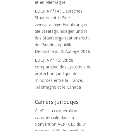
et en Allemagne-
EDCJFA n°14 : Deutsches
Staatsrecht I : Eine
zweisprachige Einführung in
die Staatsgrundlagen und in
das Staatsorganisationsrecht
der Bundesrepublik
Deutschland, 2. Auflage 2016
EDCJFA n° 15: Etude
comparative des systèmes de
protection juridique des
minorités entre la France,
l’Allemagne et le Canada
Cahiers juriduqes
CJ n°1: La coopération
commerciale dans la
Convention ACP- CEE du 31
octobre 1979 de Lomé I à