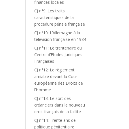
finances locales
CJ n°9: Les traits
caractéristiques de la
procedure pénale française
CJ n°10: L’Allemagne à la
télévision française en 1984
CJ n°11: Le trentenaire du
Centre d’Etudes Juridiques
Françaises
CJ n°12: Le règlement
amiable devant la Cour
européenne des Droits de
l’Homme
CJ n°13: Le sort des
créanciers dans le nouveau
droit français de la faillite
CJ n°14: Trente ans de
politique pénitentiaire