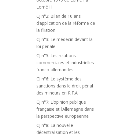
Lomé II
CJ n°2: Bilan de 10 ans
d’application de la réforme de
la filiation
CJ n°3: Le médecin devant la
loi pénale
CJ n°5: Les relations
commerciales et industrielles
franco-allemandes
CJ n°6: Le système des
sanctions dans le droit pénal
des mineurs en R.F.A.
CJ n°7: L’opinion publique
française et l’Allemagne dans
la perspective européenne
CJ n°8: La nouvelle
décentralisation et les