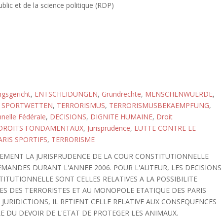
blic et de la science politique (RDP)
gsgericht
,
ENTSCHEIDUNGEN
,
Grundrechte
,
MENSCHENWUERDE
,
,
SPORTWETTEN
,
TERRORISMUS
,
TERRORISMUSBEKAEMPFUNG
,
nnelle Fédérale
,
DECISIONS
,
DIGNITE HUMAINE
,
Droit
DROITS FONDAMENTAUX
,
Jurisprudence
,
LUTTE CONTRE LE
ARIS SPORTIFS
,
TERRORISME
VEMENT LA JURISPRUDENCE DE LA COUR CONSTITUTIONNELLE
EMANDES DURANT L'ANNEE 2006. POUR L'AUTEUR, LES DECISION
ITUTIONNELLE SONT CELLES RELATIVES A LA POSSIBILITE
ES DES TERRORISTES ET AU MONOPOLE ETATIQUE DES PARIS
 JURIDICTIONS, IL RETIENT CELLE RELATIVE AUX CONSEQUENCES
E DU DEVOIR DE L'ETAT DE PROTEGER LES ANIMAUX.