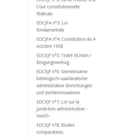
Cour constitutionnelle
fédérale
EDCJFA n°3: Loi
fondamentale
EDCJFA n°4: Constitution du 4
octobre 1958
EDCEJF n°5: Traité d’Union /
Einigungsvertrag
EDCEJF n°6: Gemeinsame
lothringisch-saarländische
administrative Einrichtungen
und Verfahrensweisen
EDCEJF n°7: Loi sur la
juridiction administrative -
VwGO-
EDCEJF n°8: Etudes
comparatives