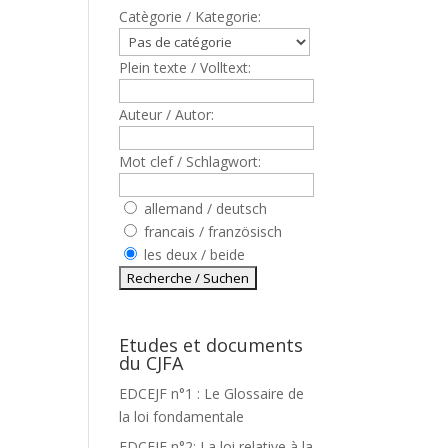
Catègorie / Kategorie:
Plein texte / Volltext:
Auteur / Autor:
Mot clef / Schlagwort:
allemand / deutsch
francais / französisch
les deux / beide
S
Etudes et documents
du CJFA
EDCEJF n°1 : Le Glossaire de
la loi fondamentale
EDCEJF n°2: La loi relative à la