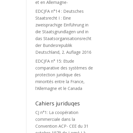
et en Allemagne-
EDCJFA n°14 : Deutsches
Staatsrecht I : Eine
zweisprachige Einführung in
die Staatsgrundlagen und in
das Staatsorganisationsrecht
der Bundesrepublik
Deutschland, 2. Auflage 2016
EDCJFA n° 15: Etude
comparative des systèmes de
protection juridique des
minorités entre la France,
l’Allemagne et le Canada
Cahiers juriduqes
CJ n°1: La coopération
commerciale dans la
Convention ACP- CEE du 31
octobre 1979 de Lomé I à