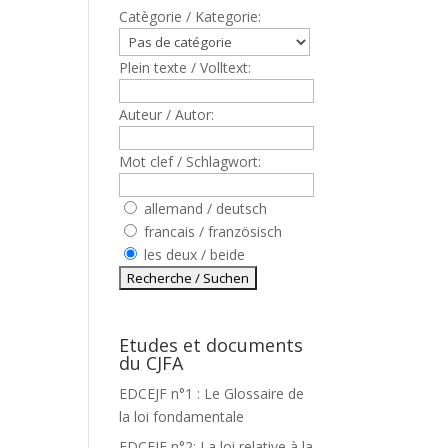
Catègorie / Kategorie:
Plein texte / Volltext:
Auteur / Autor:
Mot clef / Schlagwort:
allemand / deutsch
francais / französisch
les deux / beide
:
Etudes et documents
du CJFA
EDCEJF n°1 : Le Glossaire de
la loi fondamentale
EDCEJF n°2: La loi relative à la