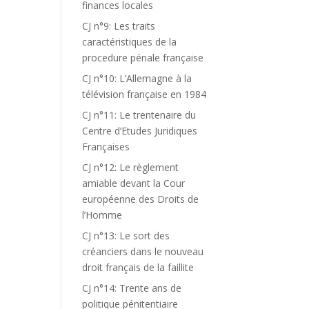
finances locales
CJ n°9: Les traits
caractéristiques de la
procedure pénale française
CJ n°10: L’Allemagne à la
télévision française en 1984
CJ n°11: Le trentenaire du
Centre d’Etudes Juridiques
Françaises
CJ n°12: Le règlement
amiable devant la Cour
européenne des Droits de
l’Homme
CJ n°13: Le sort des
créanciers dans le nouveau
droit français de la faillite
CJ n°14: Trente ans de
politique pénitentiaire