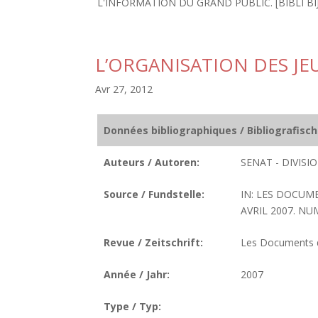
L'INFORMATION DU GRAND PUBLIC. [BIBLI BIJU
L’ORGANISATION DES JE
Avr 27, 2012
Données bibliographiques / Bibliografisc
Auteurs / Autoren:
SENAT - DIVIS
Source / Fundstelle:
IN: LES DOCUM
AVRIL 2007. NUM
Revue / Zeitschrift:
Les Documents de
Année / Jahr:
2007
Type / Typ: