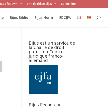
us découvrir
Prix de thèse Bijus
Connexion
me
Bijus Biblio
Bijus Norm
EDCJFA
Bijus est un service de
la Chaire de droit
public du Centre
juridique franco-
allemand
Bijus Recherche