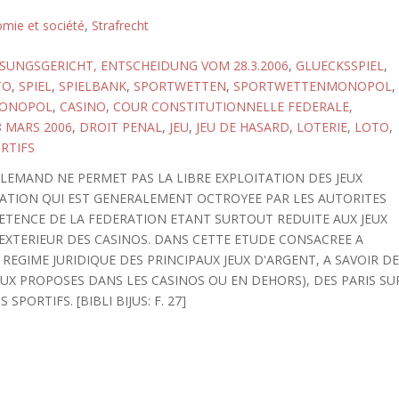
omie et société
,
Strafrecht
UNGSGERICHT, ENTSCHEIDUNG VOM 28.3.2006
,
GLUECKSSPIEL
,
TO
,
SPIEL
,
SPIELBANK
,
SPORTWETTEN
,
SPORTWETTENMONOPOL
,
ONOPOL
,
CASINO
,
COUR CONSTITUTIONNELLE FEDERALE,
8 MARS 2006
,
DROIT PENAL
,
JEU
,
JEU DE HASARD
,
LOTERIE
,
LOTO
,
RTIFS
ALLEMAND NE PERMET PAS LA LIBRE EXPLOITATION DES JEUX
ISATION QUI EST GENERALEMENT OCTROYEE PAR LES AUTORITES
PETENCE DE LA FEDERATION ETANT SURTOUT REDUITE AUX JEUX
'EXTERIEUR DES CASINOS. DANS CETTE ETUDE CONSACREE A
REGIME JURIDIQUE DES PRINCIPAUX JEUX D'ARGENT, A SAVOIR D
 JEUX PROPOSES DANS LES CASINOS OU EN DEHORS), DES PARIS SU
PORTIFS. [BIBLI BIJUS: F. 27]