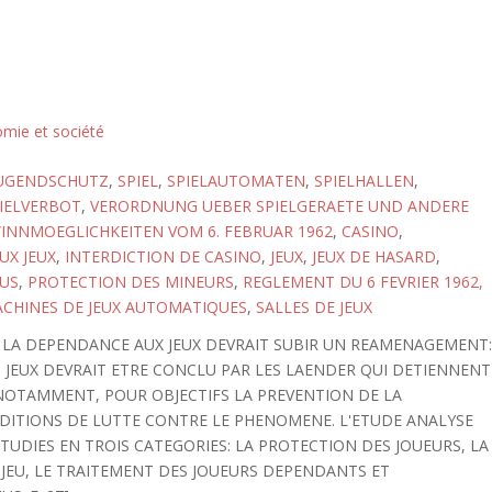
omie et société
UGENDSCHUTZ
,
SPIEL
,
SPIELAUTOMATEN
,
SPIELHALLEN
,
IELVERBOT
,
VERORDNUNG UEBER SPIELGERAETE UND ANDERE
WINNMOEGLICHKEITEN VOM 6. FEBRUAR 1962
,
CASINO
,
UX JEUX
,
INTERDICTION DE CASINO
,
JEUX
,
JEUX DE HASARD
,
US
,
PROTECTION DES MINEURS
,
REGLEMENT DU 6 FEVRIER 1962,
ACHINES DE JEUX AUTOMATIQUES
,
SALLES DE JEUX
 LA DEPENDANCE AUX JEUX DEVRAIT SUBIR UN REAMENAGEMENT
 JEUX DEVRAIT ETRE CONCLU PAR LES LAENDER QUI DETIENNENT
NOTAMMENT, POUR OBJECTIFS LA PREVENTION DE LA
DITIONS DE LUTTE CONTRE LE PHENOMENE. L'ETUDE ANALYSE
ETUDIES EN TROIS CATEGORIES: LA PROTECTION DES JOUEURS, LA
 JEU, LE TRAITEMENT DES JOUEURS DEPENDANTS ET