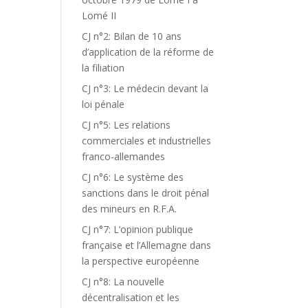
Lomé II
CJ n°2: Bilan de 10 ans
d’application de la réforme de
la filiation
CJ n°3: Le médecin devant la
loi pénale
CJ n°5: Les relations
commerciales et industrielles
franco-allemandes
CJ n°6: Le système des
sanctions dans le droit pénal
des mineurs en R.F.A.
CJ n°7: L’opinion publique
française et l’Allemagne dans
la perspective européenne
CJ n°8: La nouvelle
décentralisation et les