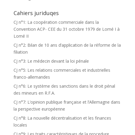
Cahiers juriduqes
CJ n°1: La coopération commerciale dans la
Convention ACP- CEE du 31 octobre 1979 de Lomé I à
Lomé II
CJ n°2: Bilan de 10 ans d’application de la réforme de la
filiation
CJ n°3: Le médecin devant la loi pénale
CJ n°5: Les relations commerciales et industrielles
franco-allemandes
CJ n°6: Le système des sanctions dans le droit pénal
des mineurs en R.F.A.
CJ n°7: L’opinion publique française et l’Allemagne dans
la perspective européenne
CJ n°8: La nouvelle décentralisation et les finances
locales
CJ n°9: Les traits caractéristiques de la procedure