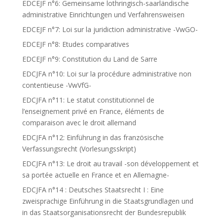
EDCEJF n°6: Gemeinsame lothringisch-saarländische
administrative Einrichtungen und Verfahrensweisen
EDCEJF n°7: Loi sur la juridiction administrative -VwGO-
EDCEJF n°8: Etudes comparatives
EDCEJF n°9: Constitution du Land de Sarre
EDCJFA n°10: Loi sur la procédure administrative non
contentieuse -VwVfG-
EDCJFA n°11: Le statut constitutionnel de
l’enseignement privé en France, éléments de
comparaison avec le droit allemand
EDCJFA n°12: Einführung in das französische
Verfassungsrecht (Vorlesungsskript)
EDCJFA n°13: Le droit au travail -son développement et
sa portée actuelle en France et en Allemagne-
EDCJFA n°14 : Deutsches Staatsrecht I : Eine
zweisprachige Einführung in die Staatsgrundlagen und
in das Staatsorganisationsrecht der Bundesrepublik