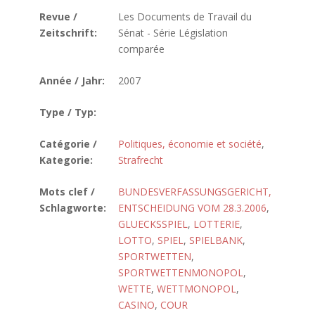
Revue /
Les Documents de Travail du
Zeitschrift:
Sénat - Série Législation
comparée
Année / Jahr:
2007
Type / Typ:
Catégorie /
Politiques, économie et société
,
Kategorie:
Strafrecht
Mots clef /
BUNDESVERFASSUNGSGERICHT,
Schlagworte:
ENTSCHEIDUNG VOM 28.3.2006
,
GLUECKSSPIEL
,
LOTTERIE
,
LOTTO
,
SPIEL
,
SPIELBANK
,
SPORTWETTEN
,
SPORTWETTENMONOPOL
,
WETTE
,
WETTMONOPOL
,
CASINO
,
COUR