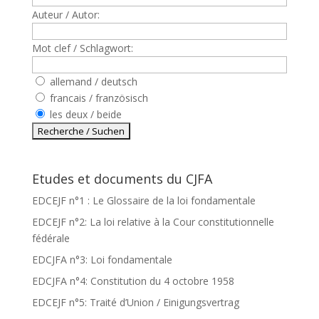
Auteur / Autor:
Mot clef / Schlagwort:
allemand / deutsch
francais / französisch
les deux / beide
Etudes et documents du CJFA
EDCEJF n°1 : Le Glossaire de la loi fondamentale
EDCEJF n°2: La loi relative à la Cour constitutionnelle
fédérale
EDCJFA n°3: Loi fondamentale
EDCJFA n°4: Constitution du 4 octobre 1958
EDCEJF n°5: Traité d’Union / Einigungsvertrag