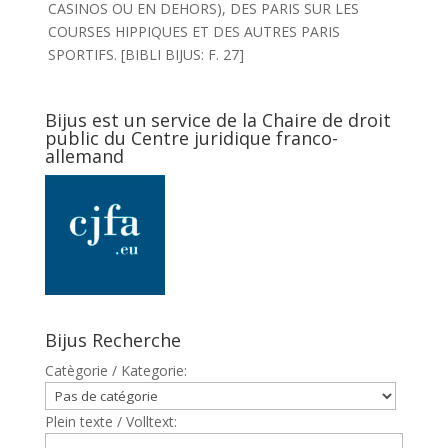
CASINOS OU EN DEHORS), DES PARIS SUR LES
COURSES HIPPIQUES ET DES AUTRES PARIS
SPORTIFS. [BIBLI BIJUS: F. 27]
Bijus est un service de la Chaire de droit
public du Centre juridique franco-
allemand
Bijus Recherche
Catègorie / Kategorie:
Plein texte / Volltext: