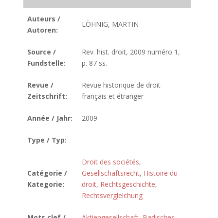
Auteurs /
LÖHNIG, MARTIN
Autoren:
Source /
Rev. hist. droit, 2009 numéro 1,
Fundstelle:
p. 87 ss.
Revue /
Revue historique de droit
Zeitschrift:
français et étranger
Année / Jahr:
2009
Type / Typ:
Droit des sociétés
,
Catégorie /
Gesellschaftsrecht
,
Histoire du
Kategorie:
droit
,
Rechtsgeschichte
,
Rechtsvergleichung
Mots clef /
Aktiengesellschaft
,
Badisches