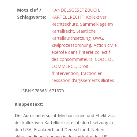
Mots clef /
HANDELSGESETZBUCH
,
Schlagworte:
KARTELLRECHT
,
Kollektiver
Rechtsschutz
,
Sammelklage im
Kartellrecht
,
Staatliche
Kartelldurchsetzung
,
UWG
,
Zivilprozessordnung
,
Action civile
exercée dans l'intérêt collectif
des consommateurs
,
CODE DE
COMMERCE
,
Droit
d'intervention
,
L'action en
cessation d'agissements illicites
ISBN:9783631671870
Klappentext:
Der Autor untersucht Mechanismen und Effektivität
der kollektiven Kartelldeliktsrechtsdurchsetzung in
den USA, Frankreich und Deutschland. Neben
aktuellen Entwicklungen in der Judikatur des US