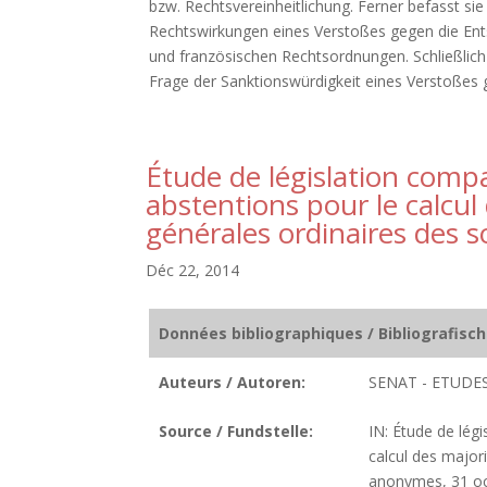
bzw. Rechtsvereinheitlichung. Ferner befasst si
Rechtswirkungen eines Verstoßes gegen die Ent
und französischen Rechtsordnungen. Schließlich 
Frage der Sanktionswürdigkeit eines Verstoßes g
Étude de législation comp
abstentions pour le calcul
générales ordinaires des 
Déc 22, 2014
Données bibliographiques / Bibliografisc
Auteurs / Autoren:
SENAT - ETUDE
Source / Fundstelle:
IN: Étude de lég
calcul des major
anonymes, 31 oct