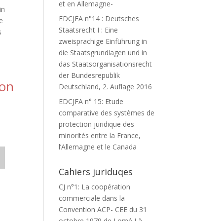
et en Allemagne-
in
EDCJFA n°14 : Deutsches
te
Staatsrecht I : Eine
s
zweisprachige Einführung in
die Staatsgrundlagen und in
das Staatsorganisationsrecht
der Bundesrepublik
ion
Deutschland, 2. Auflage 2016
EDCJFA n° 15: Etude
comparative des systèmes de
protection juridique des
minorités entre la France,
l’Allemagne et le Canada
Cahiers juriduqes
CJ n°1: La coopération
commerciale dans la
Convention ACP- CEE du 31
octobre 1979 de Lomé I à