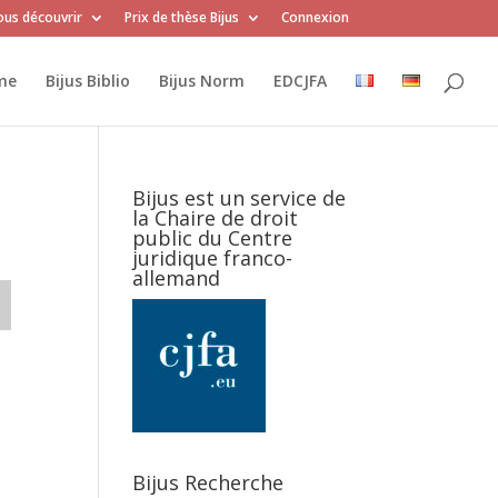
us découvrir
Prix de thèse Bijus
Connexion
me
Bijus Biblio
Bijus Norm
EDCJFA
Bijus est un service de
la Chaire de droit
public du Centre
juridique franco-
allemand
Bijus Recherche