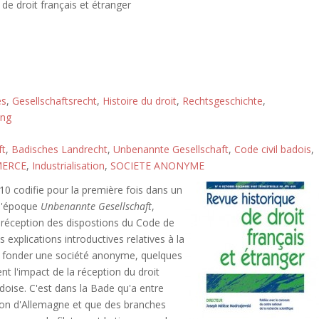
de droit français et étranger
és
,
Gesellschaftsrecht
,
Histoire du droit
,
Rechtsgeschichte
,
ung
ft
,
Badisches Landrecht
,
Unbenannte Gesellschaft
,
Code civil badois
,
MERCE
,
Industrialisation
,
SOCIETE ANONYME
10 codifie pour la première fois dans un
 l'époque
Unbenannte Gesellschaft
,
la réception des dispostions du Code de
explications introductives relatives à la
ur fonder une société anonyme, quelques
nt l'impact de la réception du droit
oise. C'est dans la Bade qu'a entre
tion d'Allemagne et que des branches