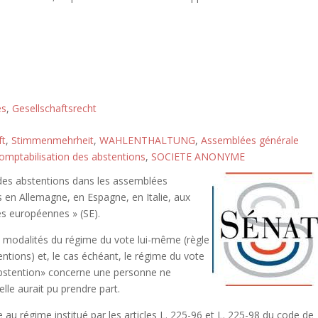
és
,
Gesellschaftsrecht
ft
,
Stimmenmehrheit
,
WAHLENTHALTUNG
,
Assemblées générale
omptabilisation des abstentions
,
SOCIETE ANONYME
 des abstentions dans les assemblées
 en Allemagne, en Espagne, en Italie, aux
s européennes » (SE).
x modalités du régime du vote lui-même (règle
entions) et, le cas échéant, le régime du vote
bstention» concerne une personne ne
lle aurait pu prendre part.
 au régime institué par les articles L. 225-96 et L. 225-98 du code de