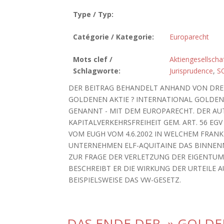
Type / Typ:
Catégorie / Kategorie:
Europarecht
Mots clef /
Aktiengesellscha
Schlagworte:
Jurisprudence
,
S
DER BEITRAG BEHANDELT ANHAND VON DREI
GOLDENEN AKTIE ? INTERNATIONAL GOLDEN
GENANNT - MIT DEM EUROPARECHT. DER AU
KAPITALVERKEHRSFREIHEIT GEM. ART. 56 EGV
VOM EUGH VOM 4.6.2002 IN WELCHEM FRAN
UNTERNEHMEN ELF-AQUITAINE DAS BINNEN
ZUR FRAGE DER VERLETZUNG DER EIGENTUMS
BESCHREIBT ER DIE WIRKUNG DER URTEILE 
BEISPIELSWEISE DAS VW-GESETZ.
DAS ENDE DER » GOLDE