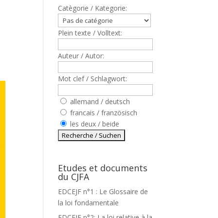
Catègorie / Kategorie:
Plein texte / Volltext:
Auteur / Autor:
Mot clef / Schlagwort:
allemand / deutsch
francais / französisch
les deux / beide
Etudes et documents
du CJFA
EDCEJF n°1 : Le Glossaire de
la loi fondamentale
EDCEJF n°2: La loi relative à la