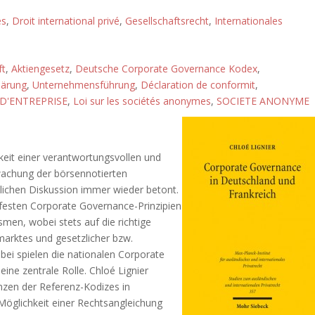
és
,
Droit international privé
,
Gesellschaftsrecht
,
Internationales
ft
,
Aktiengesetz
,
Deutsche Corporate Governance Kodex
,
lärung
,
Unternehmensführung
,
Déclaration de conformit
,
D'ENTREPRISE
,
Loi sur les sociétés anonymes
,
SOCIETE ANONYME
gkeit einer verantwortungsvollen und
achung der börsennotierten
htlichen Diskussion immer wieder betont.
nfesten Corporate Governance-Prinzipien
en, wobei stets auf die richtige
marktes und gesetzlicher bzw.
abei spielen die nationalen Corporate
ne zentrale Rolle. Chloé Lignier
zen der Referenz-Kodizes in
 Möglichkeit einer Rechtsangleichung