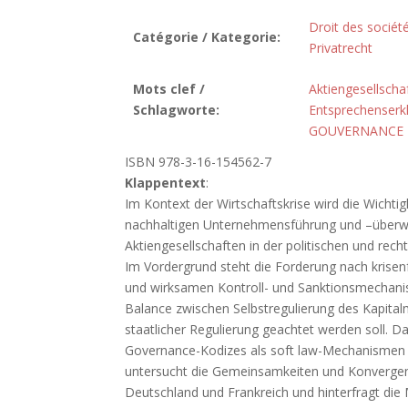
Droit des sociét
Catégorie / Kategorie:
Privatrecht
Mots clef /
Aktiengesellscha
Schlagworte:
Entsprechenserk
GOUVERNANCE 
ISBN 978-3-16-154562-7
Klappentext
:
Im Kontext der Wirtschaftskrise wird die Wichti
nachhaltigen Unternehmensführung und –überw
Aktiengesellschaften in der politischen und rec
Im Vordergrund steht die Forderung nach krise
und wirksamen Kontroll- und Sanktionsmechanism
Balance zwischen Selbstregulierung des Kapital
staatlicher Regulierung geachtet werden soll. D
Governance-Kodizes als soft law-Mechanismen ei
untersucht die Gemeinsamkeiten und Konvergen
Deutschland und Frankreich und hinterfragt die