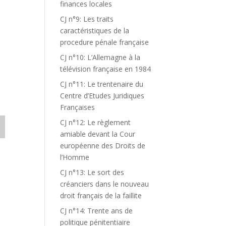
finances locales
CJ n°9: Les traits
caractéristiques de la
procedure pénale française
CJ n°10: L’Allemagne à la
télévision française en 1984
CJ n°11: Le trentenaire du
Centre d’Etudes Juridiques
Françaises
CJ n°12: Le règlement
amiable devant la Cour
européenne des Droits de
l’Homme
CJ n°13: Le sort des
créanciers dans le nouveau
droit français de la faillite
CJ n°14: Trente ans de
politique pénitentiaire