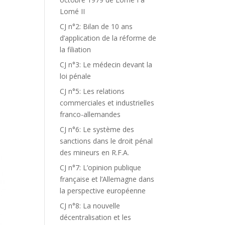
Lomé II
CJ n°2: Bilan de 10 ans
d’application de la réforme de
la filiation
CJ n°3: Le médecin devant la
loi pénale
CJ n°5: Les relations
commerciales et industrielles
franco-allemandes
CJ n°6: Le système des
sanctions dans le droit pénal
des mineurs en R.F.A.
CJ n°7: L’opinion publique
française et l’Allemagne dans
la perspective européenne
CJ n°8: La nouvelle
décentralisation et les