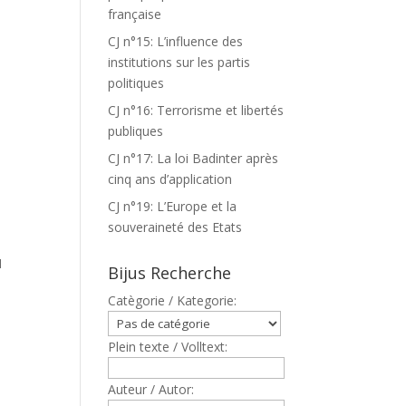
française
CJ n°15: L’influence des
institutions sur les partis
politiques
CJ n°16: Terrorisme et libertés
publiques
CJ n°17: La loi Badinter après
cinq ans d’application
CJ n°19: L’Europe et la
souveraineté des Etats
M
Bijus Recherche
Catègorie / Kategorie:
Plein texte / Volltext:
Auteur / Autor: