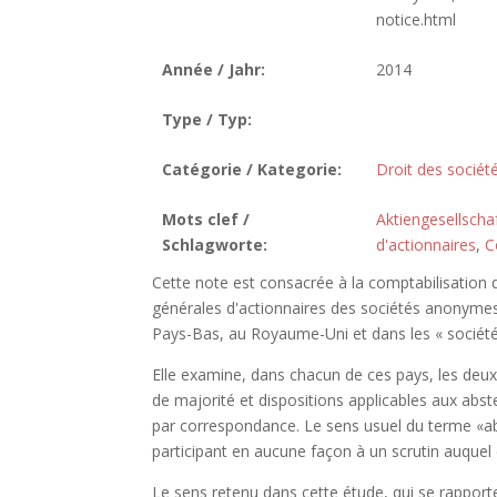
notice.html
Année / Jahr:
2014
Type / Typ:
Catégorie / Kategorie:
Droit des sociét
Mots clef /
Aktiengesellscha
Schlagworte:
d'actionnaires
,
C
Cette note est consacrée à la comptabilisation
générales d'actionnaires des sociétés anonymes
Pays-Bas, au Royaume-Uni et dans les « société
Elle examine, dans chacun de ces pays, les deu
de majorité et dispositions applicables aux abst
par correspondance. Le sens usuel du terme «a
participant en aucune façon à un scrutin auquel e
Le sens retenu dans cette étude, qui se rapporte