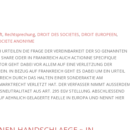
ft
,
Rechtsprechung
,
DROIT DES SOCIETES
,
DROIT EUROPEEN
,
OCIETE ANONYME
 URTEILEN DIE FRAGE DER VEREINBARKEIT DER SO GENANNTEN
 SHARE ODER IN FRANKREICH AUCH ACTIONNE SPECIFIQUE
TOR GEHT DABEI VOR ALLEM AUF EINE VERLETZUNG DER
 EIN. IN BEZUG AUF FRANKREICH GEHT ES DABEI UM EIN URTEIL
KREICH DURCH DAS HALTEN EINER SONDERAKTIE AM
MARKTRECHT VERLETZT HAT. DER VERFASSER NIMMT AUSSERDE
NEUTRALITAET AUS ART. 295 EGV STELLUNG. ABSCHLIESSEND
AUF AEHNLICH GELAGERTE FAELLE IN EUROPA UND NENNT HIER
NEN HANDSCHLAEGE » IN