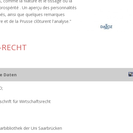
, comme la filature et le tissage ou la
prospérité . Un aperçu des personnalités
qués, ainsi que quelques remarques
e et de la Prusse clôturent l'analyse."
-RECHT
he Daten
D;
chrift für Wirtschaftsrecht
narbibliothek der Uni Saarbrücken