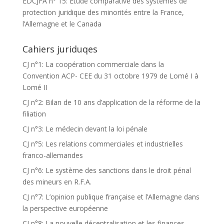
EDCJFA n° 15: Etude comparative des systèmes de
protection juridique des minorités entre la France,
l’Allemagne et le Canada
Cahiers juriduqes
CJ n°1: La coopération commerciale dans la
Convention ACP- CEE du 31 octobre 1979 de Lomé I à
Lomé II
CJ n°2: Bilan de 10 ans d’application de la réforme de la
filiation
CJ n°3: Le médecin devant la loi pénale
CJ n°5: Les relations commerciales et industrielles
franco-allemandes
CJ n°6: Le système des sanctions dans le droit pénal
des mineurs en R.F.A.
CJ n°7: L’opinion publique française et l’Allemagne dans
la perspective européenne
CJ n°8: La nouvelle décentralisation et les finances