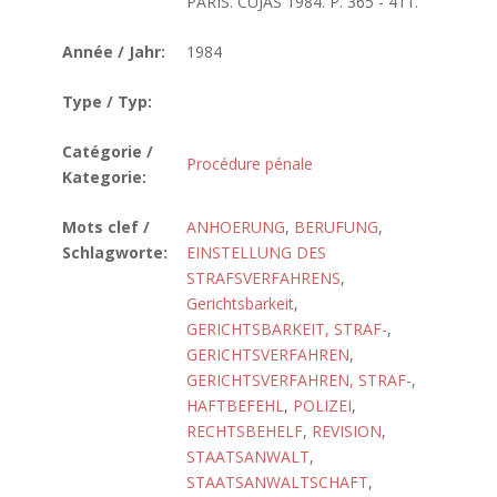
PARIS. CUJAS 1984. P. 365 - 411.
Année / Jahr:
1984
Type / Typ:
Catégorie /
Procédure pénale
Kategorie:
Mots clef /
ANHOERUNG
,
BERUFUNG
,
Schlagworte:
EINSTELLUNG DES
STRAFSVERFAHRENS
,
Gerichtsbarkeit
,
GERICHTSBARKEIT, STRAF-
,
GERICHTSVERFAHREN
,
GERICHTSVERFAHREN, STRAF-
,
HAFTBEFEHL
,
POLIZEI
,
RECHTSBEHELF
,
REVISION
,
STAATSANWALT
,
STAATSANWALTSCHAFT
,