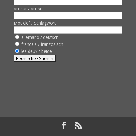
Auteur / Autor:
Mot clef / Schlagwort:
allemand / deutsch
francais / französisch
les deux / beide
Design de
Elegant Themes
| Propulsé par