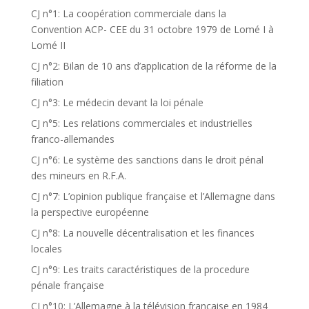
CJ n°1: La coopération commerciale dans la
Convention ACP- CEE du 31 octobre 1979 de Lomé I à
Lomé II
CJ n°2: Bilan de 10 ans d’application de la réforme de la
filiation
CJ n°3: Le médecin devant la loi pénale
CJ n°5: Les relations commerciales et industrielles
franco-allemandes
CJ n°6: Le système des sanctions dans le droit pénal
des mineurs en R.F.A.
CJ n°7: L’opinion publique française et l’Allemagne dans
la perspective européenne
CJ n°8: La nouvelle décentralisation et les finances
locales
CJ n°9: Les traits caractéristiques de la procedure
pénale française
CJ n°10: L’Allemagne à la télévision française en 1984