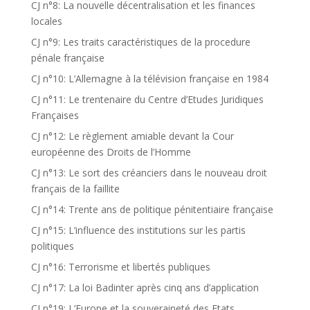
CJ n°8: La nouvelle décentralisation et les finances
locales
CJ n°9: Les traits caractéristiques de la procedure
pénale française
CJ n°10: L’Allemagne à la télévision française en 1984
CJ n°11: Le trentenaire du Centre d’Etudes Juridiques
Françaises
CJ n°12: Le règlement amiable devant la Cour
européenne des Droits de l’Homme
CJ n°13: Le sort des créanciers dans le nouveau droit
français de la faillite
CJ n°14: Trente ans de politique pénitentiaire française
CJ n°15: L’influence des institutions sur les partis
politiques
CJ n°16: Terrorisme et libertés publiques
CJ n°17: La loi Badinter après cinq ans d’application
CJ n°19: L’Europe et la souveraineté des Etats