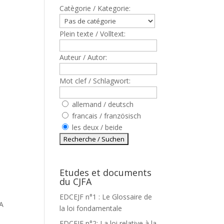
Catègorie / Kategorie:
Plein texte / Volltext:
Auteur / Autor:
Mot clef / Schlagwort:
allemand / deutsch
francais / französisch
les deux / beide
Etudes et documents
du CJFA
EDCEJF n°1 : Le Glossaire de
A
la loi fondamentale
EDCEJF n°2: La loi relative à la