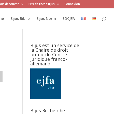
us découvrir
Prix de thèse Bijus
Connexion
me
Bijus Biblio
Bijus Norm
EDCJFA
E
Bijus est un service de
la Chaire de droit
public du Centre
juridique franco-
allemand
Bijus Recherche