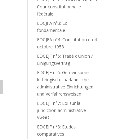
Cour constitutionnelle
fédérale
EDCJFA n°3: Loi
fondamentale
EDCJFA n°4: Constitution du 4
octobre 1958
EDCEJF n°5: Traité d’Union /
Einigungsvertrag
EDCEJF n°6: Gemeinsame
lothringisch-saarländische
administrative Einrichtungen
und Verfahrensweisen
EDCEJF n°7: Loi sur la
juridiction administrative -
VwGO-
EDCEJF n°8: Etudes
comparatives