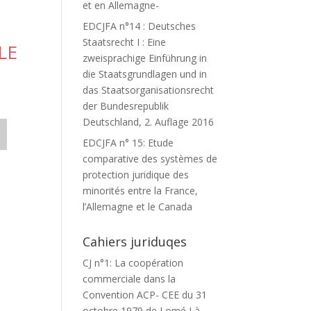
et en Allemagne-
EDCJFA n°14 : Deutsches
Staatsrecht I : Eine
LE
zweisprachige Einführung in
die Staatsgrundlagen und in
das Staatsorganisationsrecht
der Bundesrepublik
Deutschland, 2. Auflage 2016
EDCJFA n° 15: Etude
comparative des systèmes de
protection juridique des
minorités entre la France,
l’Allemagne et le Canada
Cahiers juriduqes
CJ n°1: La coopération
commerciale dans la
Convention ACP- CEE du 31
octobre 1979 de Lomé I à