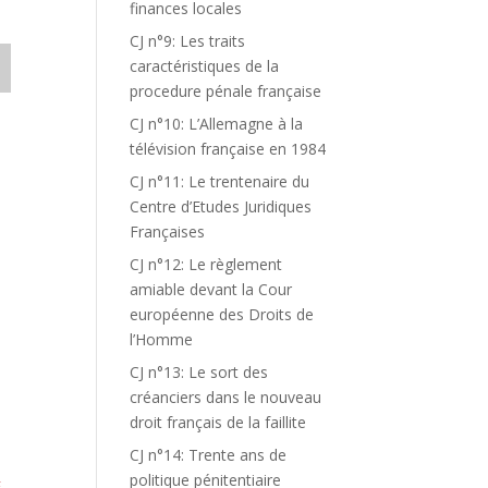
finances locales
CJ n°9: Les traits
caractéristiques de la
procedure pénale française
CJ n°10: L’Allemagne à la
télévision française en 1984
CJ n°11: Le trentenaire du
Centre d’Etudes Juridiques
Françaises
CJ n°12: Le règlement
amiable devant la Cour
européenne des Droits de
l’Homme
CJ n°13: Le sort des
créanciers dans le nouveau
droit français de la faillite
CJ n°14: Trente ans de
politique pénitentiaire
E