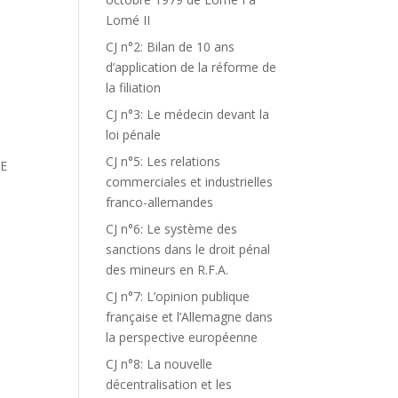
Lomé II
CJ n°2: Bilan de 10 ans
d’application de la réforme de
la filiation
CJ n°3: Le médecin devant la
loi pénale
CJ n°5: Les relations
DE
commerciales et industrielles
franco-allemandes
CJ n°6: Le système des
sanctions dans le droit pénal
des mineurs en R.F.A.
CJ n°7: L’opinion publique
française et l’Allemagne dans
la perspective européenne
CJ n°8: La nouvelle
décentralisation et les