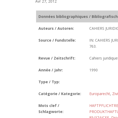
Avr 27, 2012
Données bibliographiques / Bibliografisc
Auteurs / Autoren:
CAHIERS JURIDI
Source / Fundstelle:
IN: CAHIERS JUR
763.
Revue / Zeitschrift:
Cahiers juridique
Année / Jahr:
1990
Type / Typ:
Catégorie / Kategorie:
Europarecht
,
Ziv
Mots clef /
HAFTPFLICHTR
Schlagworte:
PRODUKTHAFTU
85/374/CEE
,
Droi