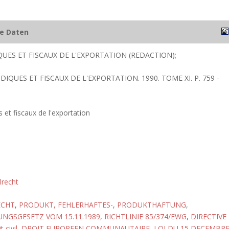
he Daten
QUES ET FISCAUX DE L'EXPORTATION (REDACTION);
IDIQUES ET FISCAUX DE L'EXPORTATION. 1990. TOME XI. P. 759 -
s et fiscaux de l'exportation
ilrecht
ECHT
,
PRODUKT, FEHLERHAFTES-
,
PRODUKTHAFTUNG
,
NGSGESETZ VOM 15.11.1989
,
RICHTLINIE 85/374/EWG
,
DIRECTIVE
t civil
,
DROIT EUROPEEN COMMUNAUTAIRE
,
LOI DU 15 DECEMBR