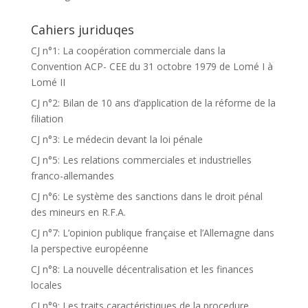
Cahiers juriduqes
CJ n°1: La coopération commerciale dans la
Convention ACP- CEE du 31 octobre 1979 de Lomé I à
Lomé II
CJ n°2: Bilan de 10 ans d’application de la réforme de la
filiation
CJ n°3: Le médecin devant la loi pénale
CJ n°5: Les relations commerciales et industrielles
franco-allemandes
CJ n°6: Le système des sanctions dans le droit pénal
des mineurs en R.F.A.
CJ n°7: L’opinion publique française et l’Allemagne dans
la perspective européenne
CJ n°8: La nouvelle décentralisation et les finances
locales
CJ n°9: Les traits caractéristiques de la procedure