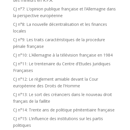
des mineurs en R.F.A.
CJ n°7: L’opinion publique française et l’Allemagne dans
la perspective européenne
CJ n°8: La nouvelle décentralisation et les finances
locales
CJ n°9: Les traits caractéristiques de la procedure
pénale française
CJ n°10: L’Allemagne à la télévision française en 1984
CJ n°11: Le trentenaire du Centre d’Etudes Juridiques
Françaises
CJ n°12: Le règlement amiable devant la Cour
européenne des Droits de l’Homme
CJ n°13: Le sort des créanciers dans le nouveau droit
français de la faillite
CJ n°14: Trente ans de politique pénitentiaire française
CJ n°15: L’influence des institutions sur les partis
politiques