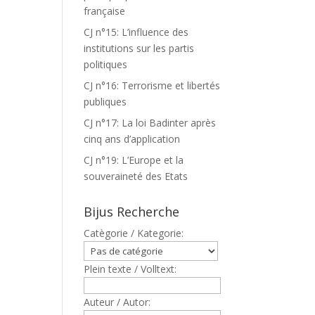
française
CJ n°15: L’influence des
institutions sur les partis
politiques
CJ n°16: Terrorisme et libertés
publiques
CJ n°17: La loi Badinter après
cinq ans d’application
CJ n°19: L’Europe et la
souveraineté des Etats
Bijus Recherche
Catègorie / Kategorie:
Plein texte / Volltext:
Auteur / Autor: