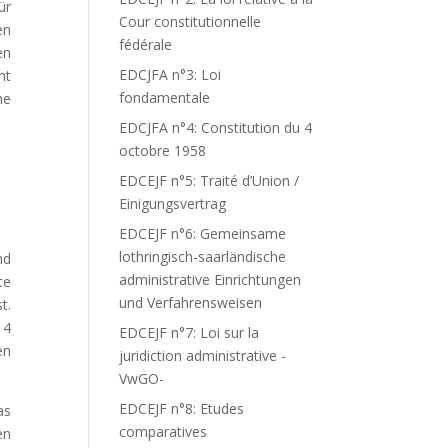
ür
Cour constitutionnelle
en
fédérale
en
EDCJFA n°3: Loi
ht
fondamentale
he
EDCJFA n°4: Constitution du 4
octobre 1958
EDCEJF n°5: Traité d’Union /
Einigungsvertrag
EDCEJF n°6: Gemeinsame
lothringisch-saarländische
nd
administrative Einrichtungen
te
und Verfahrensweisen
t.
14
EDCEJF n°7: Loi sur la
en
juridiction administrative -
VwGO-
EDCEJF n°8: Etudes
as
comparatives
en