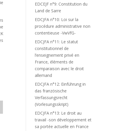
ie
EDCEJF n°9: Constitution du
Land de Sarre
EDCJFA n°10: Loi sur la
es
procédure administrative non
ne
contentieuse -VwVfG-
RK
es
EDCJFA n°11: Le statut
constitutionnel de
l’enseignement privé en
France, éléments de
comparaison avec le droit
allemand
EDCJFA n°12: Einführung in
das französische
Verfassungsrecht
(Vorlesungsskript)
EDCJFA n°13: Le droit au
travail -son développement et
sa portée actuelle en France