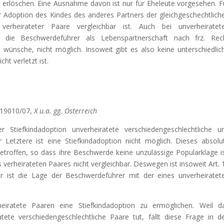
n erlöschen. Eine Ausnahme davon ist nur für Eheleute vorgesehen. F
Adoption des Kindes des anderes Partners der gleichgeschechtlich
erheirateter Paare vergleichbar ist. Auch bei unverheiratet
ie die Beschwerdeführer als Lebenspartnerschaft nach frz. Rec
e wünsche, nicht möglich. Insoweit gibt es also keine unterschiedlic
ht verletzt ist.
 19010/07,
X u.a. gg. Österreich
 Stiefkindadoption unverheiratete verschiedengeschlechtliche u
für Letztere ist eine Stiefkindadoption nicht möglich. Dieses absolu
etroffen, so dass ihre Beschwerde keine unzulässige Popularklage is
 verheirateten Paares nicht vergleichbar. Deswegen ist insoweit Art. 
bar ist die Lage der Beschwerdeführer mit der eines unverheiratet
heiratete Paaren eine Stiefkindadoption zu ermöglichen. Weil d
tete verschiedengeschlechtliche Paare tut, fällt diese Frage in d