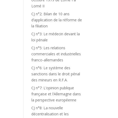
Lomé II
CJ n°2: Bilan de 10 ans
d’application de la réforme de
la filiation
CJ n°3: Le médecin devant la
loi pénale
CJ n°5: Les relations
commerciales et industrielles
franco-allemandes
CJ n°6: Le système des
sanctions dans le droit pénal
des mineurs en R.F.A.
CJ n°7: L’opinion publique
française et l’Allemagne dans
la perspective européenne
CJ n°8: La nouvelle
décentralisation et les