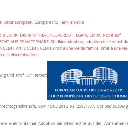
e
,
Droit européen
,
Europarecht
,
Familienrecht
t. 8 EMRK
,
DISKRIMINIERUNGSVERBOT
,
EGMR
,
EMRK
,
Recht auf
ECHT AUF PRIVATSPHÄRE
,
Stiefkindadoption
,
adoption de l'enfant d
14 CEDH
,
Art. 8 CEDH
,
CEDH
,
droit à une vie de famille
,
droit à une vie
on des discriminations
ig und Prof. Dr. Herbert
nrechtsgerichtshofs, vom 15.03.2012, Rs. 25951/07,
Gas und Dubois g
alle einer einfacher Adoption die Elternrechte auf den Annehmend