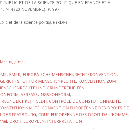
 PUBLIC ET DE LA SCIENCE POLITIQUE EN FRANCE ET À
, N' 4 (20 NOVEMBRE), P. 997
blic et de la science politique (RDP)
fassungsrecht
GMR
,
EMRK
,
EUROPÄISCHE MENSCHENRECHTSKONVENTION
,
 GERICHTSHOF FÜR MENSCHENRECHTE
,
KONVENTION ZUM
MENSCHENRECHTE UND GRUNDFREIHEITEN
,
KONFORM
,
VERFASSUNGSKONFORM
,
FREUNDLICHKEIT
,
CEDH
,
CONTRÔLE DE CONSTUTIONNALITÉ
,
CONVENTIONNALITÉ
,
CONVENTION EUROPÉENNE DES DROITS DE
 DE STRASBOURG
,
COUR EUROPÉENNE DES DROIT DE L'HOMME
,
nnel
,
DROIT EUROPEEN
,
INTERPRÉTATION