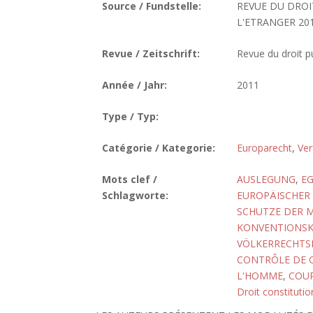
Source / Fundstelle:
REVUE DU DROIT
L'ETRANGER 2011
Revue / Zeitschrift:
Revue du droit pu
Année / Jahr:
2011
Type / Typ:
Catégorie / Kategorie:
Europarecht
,
Ver
Mots clef /
AUSLEGUNG
,
E
Schlagworte:
EUROPÄISCHER
SCHUTZE DER 
KONVENTIONS
VÖLKERRECHTS
CONTRÔLE DE 
L'HOMME
,
COUR
Droit constitutio