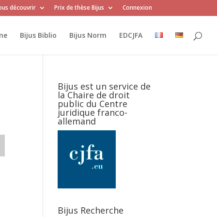
us découvrir
Prix de thèse Bijus
Connexion
me
Bijus Biblio
Bijus Norm
EDCJFA
Bijus est un service de
la Chaire de droit
public du Centre
juridique franco-
allemand
Bijus Recherche