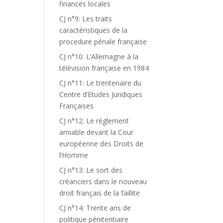
finances locales
CJ n°9: Les traits
caractéristiques de la
procedure pénale française
CJ n°10: L’Allemagne à la
télévision française en 1984
CJ n°11: Le trentenaire du
Centre d’Etudes Juridiques
Françaises
CJ n°12: Le règlement
amiable devant la Cour
européenne des Droits de
l’Homme
CJ n°13: Le sort des
créanciers dans le nouveau
droit français de la faillite
CJ n°14: Trente ans de
politique pénitentiaire