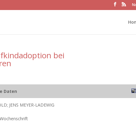
No
Ho
fkindadoption bei
ren
he Daten
LD; JENS MEYER-LADEWIG
 Wochenschrift