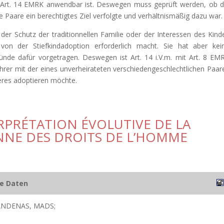
Art. 14 EMRK anwendbar ist. Deswegen muss geprüft werden, ob d
e Paare ein berechtigtes Ziel verfolgte und verhältnismäßig dazu war.
 der Schutz der traditionnellen Familie oder der Interessen des Kind
 von der Stiefkindadoption erforderlich macht. Sie hat aber kei
nde dafür vorgetragen. Deswegen ist Art. 14 i.V.m. mit Art. 8 EM
rer mit der eines unverheirateten verschiedengeschlechtlichen Paar
deres adoptieren möchte.
RPRÉTATION ÉVOLUTIVE DE LA
NE DES DROITS DE L’HOMME
he Daten
 ANDENAS, MADS;