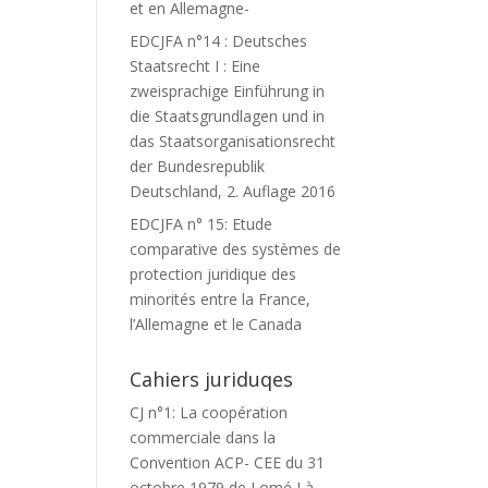
et en Allemagne-
EDCJFA n°14 : Deutsches
Staatsrecht I : Eine
zweisprachige Einführung in
die Staatsgrundlagen und in
das Staatsorganisationsrecht
der Bundesrepublik
Deutschland, 2. Auflage 2016
EDCJFA n° 15: Etude
comparative des systèmes de
protection juridique des
minorités entre la France,
l’Allemagne et le Canada
Cahiers juriduqes
CJ n°1: La coopération
commerciale dans la
Convention ACP- CEE du 31
octobre 1979 de Lomé I à