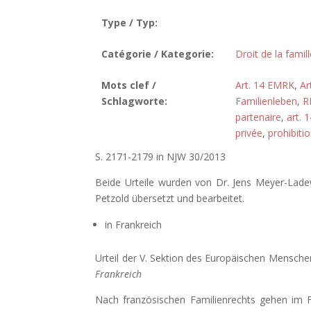
Type / Typ:
Catégorie / Kategorie:
Droit de la famill
Mots clef /
Art. 14 EMRK
,
Ar
Schlagworte:
Familienleben
,
R
partenaire
,
art. 
privée
,
prohibiti
S. 2171-2179 in NJW 30/2013
Beide Urteile wurden von Dr. Jens Meyer-Ladew
Petzold übersetzt und bearbeitet.
in Frankreich
Urteil der V. Sektion des Europäischen Mensche
Frankreich
Nach französischen Familienrechts gehen im F