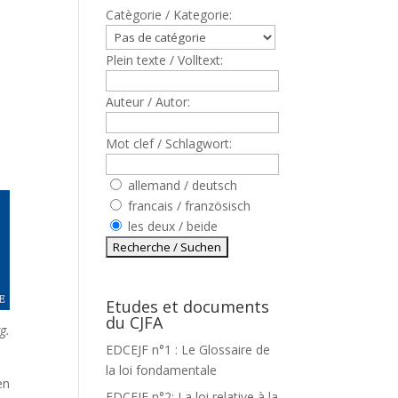
Catègorie / Kategorie:
Plein texte / Volltext:
Auteur / Autor:
u
Mot clef / Schlagwort:
allemand / deutsch
francais / französisch
les deux / beide
Etudes et documents
du CJFA
g.
EDCEJF n°1 : Le Glossaire de
la loi fondamentale
en
EDCEJF n°2: La loi relative à la